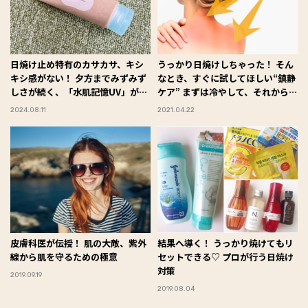
日焼け止め特有のカサカサ、キシ
うっかり日焼けしちゃった！ そん
キシ感がない！ 夕方までみずみず
なとき、すぐに試してほしい“鎮静
しさが続く、「水肌記憶UV」がイ
ケア” まずは冷やして、それからど
チオシ #Omezaトーク
うする？
2024.08.11
2021.04.22
皮膚科医が伝授！ 肌の大敵、紫外
結果へ導く！ うっかり焼けてもリ
線から肌を守るための極意
セットできる♡ プロが行う日焼け
対策
2019.09.19
2019.08.04