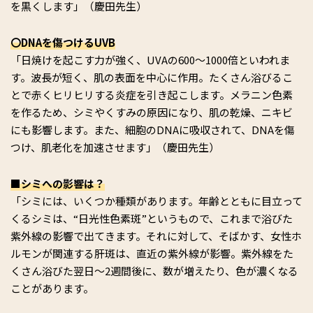
を黒くします」（慶田先生）
〇DNAを傷つけるUVB
「日焼けを起こす力が強く、UVAの600～1000倍といわれま
す。波長が短く、肌の表面を中心に作用。たくさん浴びるこ
とで赤くヒリヒリする炎症を引き起こします。メラニン色素
を作るため、シミやくすみの原因になり、肌の乾燥、ニキビ
にも影響します。また、細胞のDNAに吸収されて、DNAを傷
つけ、肌老化を加速させます」（慶田先生）
■シミへの影響は？
「シミには、いくつか種類があります。年齢とともに目立って
くるシミは、“日光性色素斑”というもので、これまで浴びた
紫外線の影響で出てきます。それに対して、そばかす、女性ホ
ルモンが関連する肝斑は、直近の紫外線が影響。紫外線をた
くさん浴びた翌日～2週間後に、数が増えたり、色が濃くなる
ことがあります。