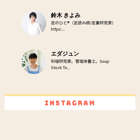
鈴木 きよみ
足のひと®（足読み師/足裏研究家）
https:...
エダジュン
料理研究家。管理栄養士。Soup
Stock To...
Instagram