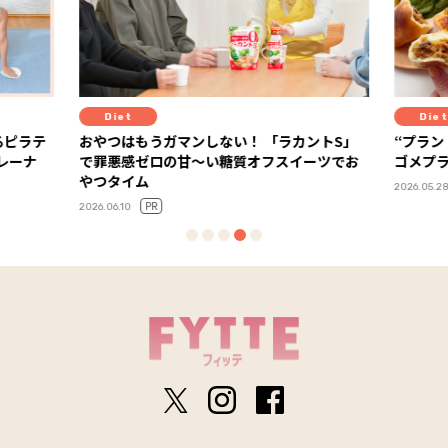
Diet
 「ラカントS」
“プラントベースって実際どう？”を体験！ カ
オフスイーツでお
ゴメプラントベース部レポート
PR
2026.05.28