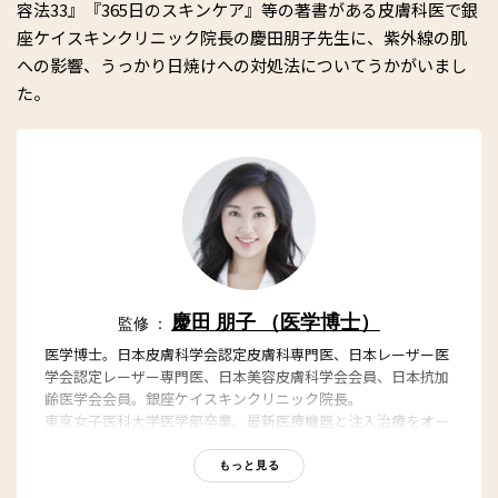
容法33』『365日のスキンケア』等の著書がある皮膚科医で銀
座ケイスキンクリニック院長の慶田朋子先生に、紫外線の肌
への影響、うっかり日焼けへの対処法についてうかがいまし
た。
慶田 朋子 （医学博士）
監修 ：
医学博士。日本皮膚科学会認定皮膚科専門医、日本レーザー医
学会認定レーザー専門医、日本美容皮膚科学会会員、日本抗加
齢医学会会員。銀座ケイスキンクリニック院長。
東京女子医科大学医学部卒業。最新医療機器と注入治療をオー
ダーメイドで組み合わせ「切らないハッピーリバースエイジン
グ?」を叶える。豊富な知識とわかりやすい説明でTV、雑誌、
もっと見る
WEBなど多方面で活躍中。最新刊『女医が教える、やってはい