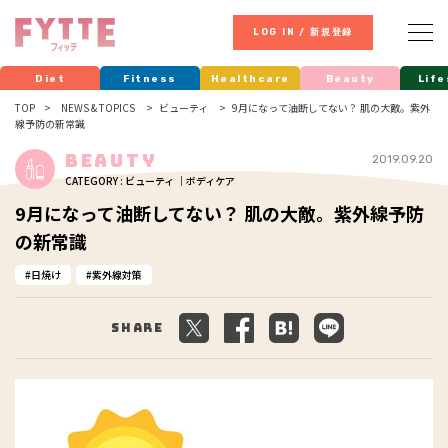
LOG IN / 新規登録
Diet
Fitness
Healthcare
Beauty
Life
TOP
NEWS & TOPICS
ビューティ
9月になって油断してない？ 肌の大敵。紫外
線予防の新常識
Beauty
2019.09.20
CATEGORY : ビューティ ｜ボディケア
9月になって油断してない？ 肌の大敵。紫外線予防
の新常識
日焼け
紫外線対策
Share