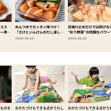
オスス
めんつゆでカンタン味つけ！
日焼け止めだけでは防げない
レー蒸
「さけといんげんのだし浸し」
“彩り野菜”の抗酸化パワー
#今日の作り置き
紫外線から肌を守ろう♪
2020.05.23
2024.05.22
#Omezaトーク
いものを
おかたづけもできる点がうれし
おかたづけもできる点がう