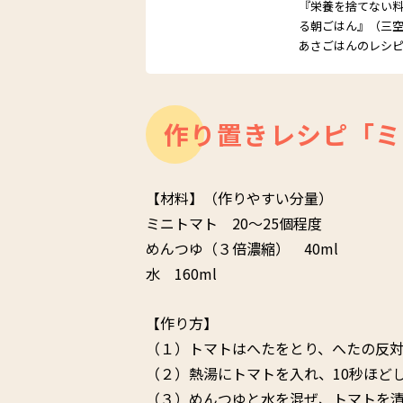
『栄養を捨てない
る朝ごはん』（三
あさごはんのレシ
作り置きレシピ「ミ
【材料】（作りやすい分量）
ミニトマト 20〜25個程度
めんつゆ（３倍濃縮） 40ml
水 160ml
【作り方】
（１）トマトはへたをとり、へたの反
（２）熱湯にトマトを入れ、10秒ほど
（３）めんつゆと水を混ぜ、トマトを