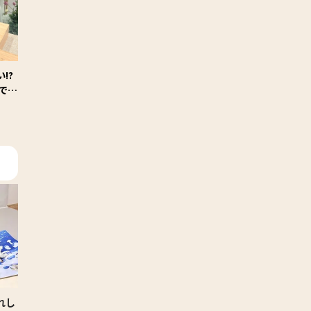
!?
で、
れし