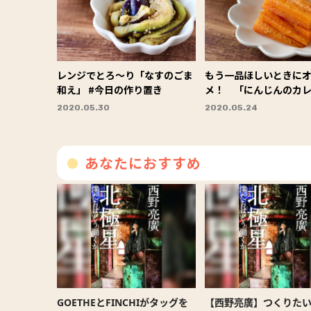
レンジでとろ～り「なすのごま
もう一品ほしいときに
和え」 #今日の作り置き
メ！ 「にんじんのカ
し」 #今日の作り置き
2020.05.30
2020.05.24
あなたにおすすめ
GOETHEとFINCHIがタッグを
【西野亮廣】つくりた