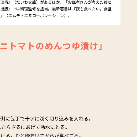
料理術』（だいわ文庫）があるほか、『お医者さんが考えた痩せ
空出版）では料理監修を担当。最新著書は『夜も食べたい。食堂
ピ』（エムディエヌコーポレーション）。
ニトマトのめんつゆ漬け」
対側に包丁で十字に浅く切り込みを入れる。
したらざるにあげて冷水にとる。
漬ける。ひと晩おいてからが食べごろ。