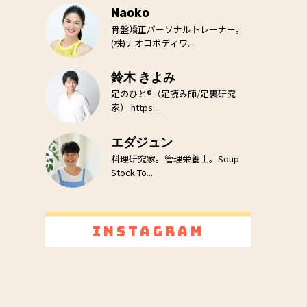
Naoko
骨盤矯正パーソナルトレーナー。
(株)ナオコボディワ...
鈴木 きよみ
足のひと®（足読み師/足裏研究
家） https:...
エダジュン
料理研究家。管理栄養士。Soup
Stock To...
Instagram