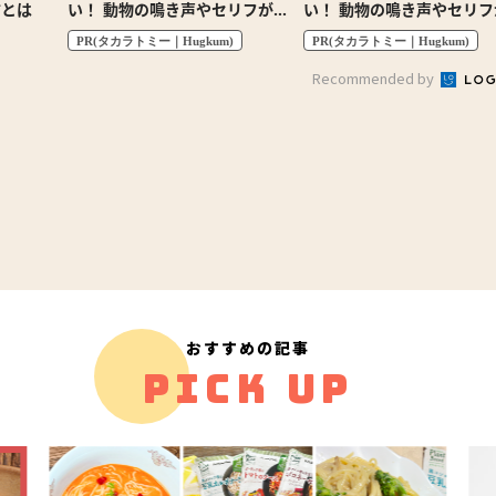
方とは
い！ 動物の鳴き声やセリフが盛
い！ 動物の鳴き声やセリフ
りだくさんの「アニア ...
りだくさんの「アニア ...
PR(タカラトミー｜Hugkum)
PR(タカラトミー｜Hugkum)
Recommended by
おすすめの記事
PICK UP