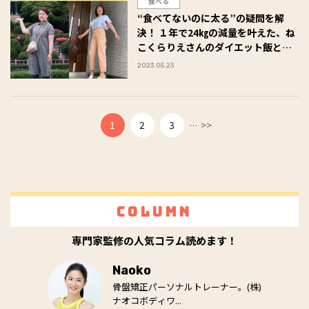
食べる
“食べてないのに太る”の疑問を解
決！ １年で24㎏の減量を叶えた、ね
こくらりえさんのダイエット飯と
は？
2023.05.23
...
1
2
3
>>
Column
専門家監修の人気コラム読めます！
Naoko
骨盤矯正パーソナルトレーナー。(株)
ナオコボディワ...