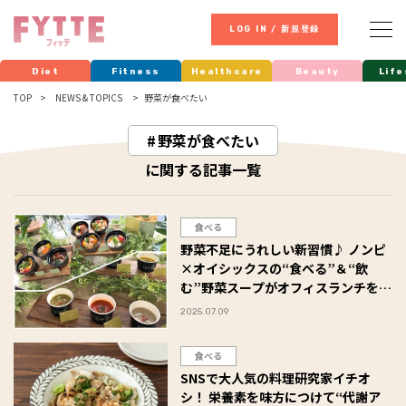
LOG IN / 新規登録
Diet
Fitness
Healthcare
Beauty
Life
TOP
NEWS & TOPICS
野菜が食べたい
野菜が食べたい
に関する記事一覧
食べる
野菜不足にうれしい新習慣♪ ノンピ
×オイシックスの“食べる”＆“飲
む”野菜スープがオフィスランチを変
える！
2025.07.09
食べる
SNSで大人気の料理研究家イチオ
シ！ 栄養素を味方につけて“代謝ア