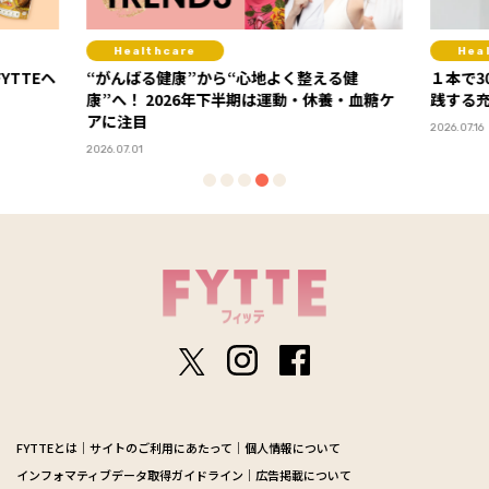
Healthcare
Hea
YTTEヘ
“がんばる健康”から“心地よく整える健
１本で3
康”へ！ 2026年下半期は運動・休養・血糖ケ
践する
アに注目
2026.07.16
2026.07.01
FYTTEとは
サイトのご利用にあたって
個人情報について
インフォマティブデータ取得ガイドライン
広告掲載について