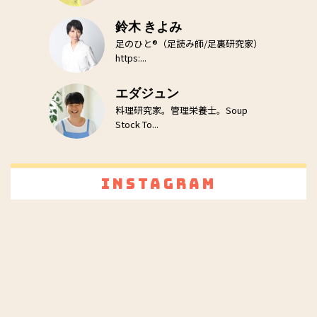
鈴木 きよみ
足のひと®（足読み師/足裏研究家）
https:...
エダジュン
料理研究家。管理栄養士。Soup
Stock To...
Instagram