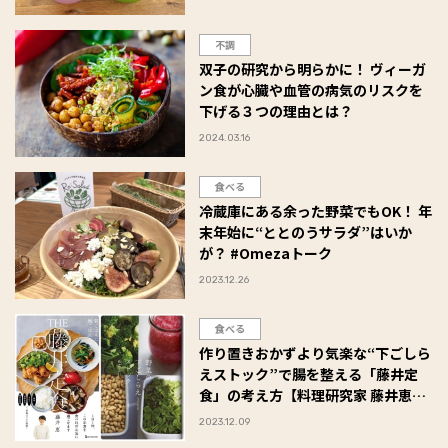
不調
双子の研究から明らかに！ ヴィーガ
ン食が心臓や血管の病気のリスクを
下げる３つの理由とは？
2024.03.16
食べる
冷蔵庫にある余った野菜でもOK！ 年
末年始に“ととのうサラダ”はいか
が？ #Omezaトーク
2023.12.26
食べる
作り置きおかずより気楽な“下ごしら
えストック”で腸を整える「藤井定
食」の考え方【料理研究家 藤井恵さ
んの美と元気の秘訣・第2回】
2023.12.09