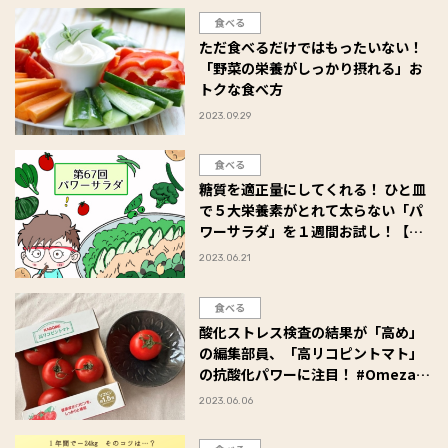
食べる
ただ食べるだけではもったいない！
「野菜の栄養がしっかり摂れる」お
トクな食べ方
2023.09.29
食べる
糖質を適正量にしてくれる！ ひと皿
で５大栄養素がとれて太らない「パ
ワーサラダ」を１週間お試し！【オ
トナのゆるビューティライフ】
2023.06.21
食べる
酸化ストレス検査の結果が「高め」
の編集部員、「高リコピントマト」
の抗酸化パワーに注目！ #Omezaト
ーク
2023.06.06