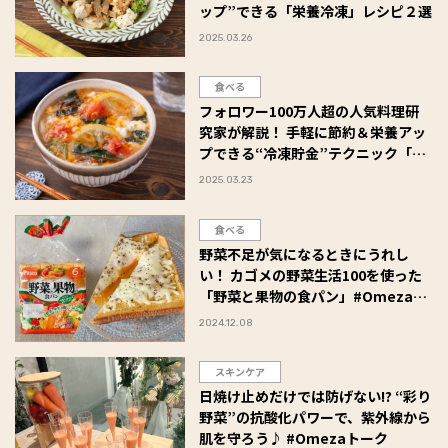
ップ”できる「栄養冷凍」レシピ２選
2025.03.26
食べる
フォロワー100万人超の人気料理研
究家が解説！ 手軽に節約＆栄養アッ
プできる“冷凍貯金”テクニック「栄
養冷凍」とは
2025.03.23
食べる
野菜不足が気になるときにうれし
い！ カゴメの野菜生活100を使った
「野菜と果物の食パン」#Omezaト
ーク
2024.12.08
スキンケア
日焼け止めだけでは防げない!? “彩り
野菜”の抗酸化パワーで、紫外線から
肌を守ろう♪ #Omezaトーク