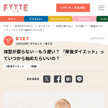
LOG IN / 新規登録
Diet
Fitness
Healthcare
Beauty
Life
TOP
NEWS & TOPICS
ダイエット
体型が戻らない…もう遅い？ 「産後ダイエ
ット」っていつから始めたらいいの？
Diet
2021.07.01
CATEGORY : ダイエット ｜考え方
体型が戻らない…もう遅い？ 「産後ダイエット」っ
ていつから始めたらいいの？
産後ダイエット
骨盤
Share