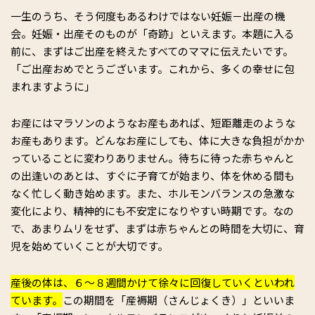
一生のうち、そう何度もあるわけではない妊娠－出産の機
会。妊娠・出産そのものが「奇跡」といえます。本題に入る
前に、まずはご出産を終えたすべてのママに伝えたいです。
「ご出産おめでとうございます。これから、多くの幸せに包
まれますように」
お産にはマラソンのようなお産もあれば、短距離走のような
お産もあります。どんなお産にしても、体に大きな負担がかか
っていることに変わりありません。待ちに待った赤ちゃんと
の出逢いのあとは、すぐに子育てが始まり、体を休める間も
なく忙しく動き始めます。また、ホルモンバランスの急激な
変化により、精神的にも不安定になりやすい時期です。なの
で、あまりムリをせず、まずは赤ちゃんとの時間を大切に、育
児を始めていくことが大切です。
産後の体は、６～８週間かけて徐々に回復していくといわれ
ています。
この期間を「産褥期（さんじょくき）」といいま