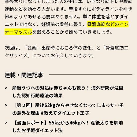
産後太りになってしまった人の中には、いきなり筋トレや腹筋
運動などを始める人がいます。産後すぐにボディラインを引き
締めようとあせる必要はありません。単に体重を落とすダイ
エットではなく、妊娠前の骨盤に整え、
骨盤底筋などのイン
ナーマッスル
を鍛えることから始めていきましょう。
次回は、「妊娠－出産時におこる体の変化」と「骨盤底筋エ
クササイズ」についてお伝えしていきます。
連載・関連記事
産後うつへの対処は赤ちゃんも救う！ 海外研究が注目
した認知行動療法の効果
［第２回］産後62kgからやせなくなってしまった…そ
の意外な理由 #教えてダイエット王子
【漫画レポート】55kgから46kgへ！ 産後太りを解消
したお手軽ダイエット法