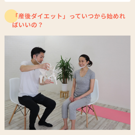
ソナルトレーニングや、産前産後ケアの分野など幅広く活躍
中。
「産後ダイエット」っていつから始めれ
株式会社MEDI-TRAIN
リンク
Instagram（産前産後onlineチームケアMY Team）
リンク
ばいいの？