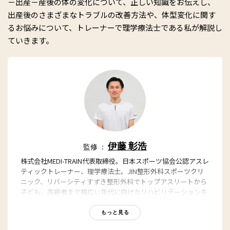
－出産－産後の体の変化について、正しい知識をお伝えし、
出産後のさまざまなトラブルの改善方法や、体型変化に関す
るお悩みについて、トレーナーで理学療法士である私が解説し
ていきます。
伊藤 彰浩
監修 ：
株式会社MEDI-TRAIN代表取締役。日本スポーツ協会公認アスレ
ティックトレーナー、理学療法士。JIN整形外科スポーツクリ
ニック、リバーシティすずき整形外科でトップアスリートから
子ども、高齢者まで幅広い年代に向けたリハビリテーションを
経験。東京広尾の女性専用パーソナルトレーニングスタジオに
てダイエット指導やボディメイクなどの経験を持つ。現在は、
もっと見る
神奈川、東京都内を中心に、オリンピック強化指定選手のパー