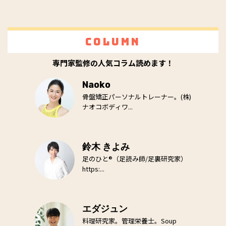
Column
専門家監修の人気コラム読めます！
Naoko
骨盤矯正パーソナルトレーナー。(株)
ナオコボディワ...
鈴木 きよみ
足のひと®（足読み師/足裏研究家）
https:...
エダジュン
料理研究家。管理栄養士。Soup