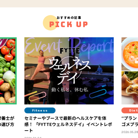
おすすめの記事
PICK UP
Diet
ケアを体
“プラントベースって実際どう？”を体験！ カ
おや
ゴメプラントベース部レポート
で罪
やつ
PR
2026.05.28