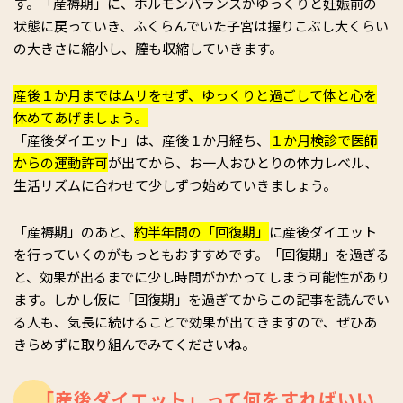
す。「産褥期」に、ホルモンバランスがゆっくりと妊娠前の
状態に戻っていき、ふくらんでいた子宮は握りこぶし大くらい
の大きさに縮小し、膣も収縮していきます。
産後１か月まではムリをせず、ゆっくりと過ごして体と心を
休めてあげましょう。
「産後ダイエット」は、産後１か月経ち、
１か月検診で医師
からの運動許可
が出てから、お一人おひとりの体力レベル、
生活リズムに合わせて少しずつ始めていきましょう。
「産褥期」のあと、
約半年間の「回復期」
に産後ダイエット
を行っていくのがもっともおすすめです。「回復期」を過ぎる
と、効果が出るまでに少し時間がかかってしまう可能性があり
ます。しかし仮に「回復期」を過ぎてからこの記事を読んでい
る人も、気長に続けることで効果が出てきますので、ぜひあ
きらめずに取り組んでみてくださいね。
「産後ダイエット」って何をすればいい