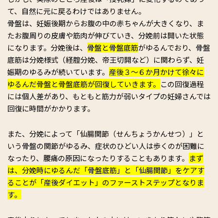
て、自然に元に戻るわけではありません。
骨盤は、妊娠後期からお腹の中の赤ちゃんが大きくなり、ま
たお腹周りの皮膚や筋肉が伸びていき、分娩前は開いた状態
になります。分娩後は、
骨盤と骨盤底筋
がゆるんでおり、骨盤
底筋は分娩様式（経腟分娩、帝王切開など）に関わらず、妊
娠期のゆるみが続いています。
産後３～６か月かけて徐々に
ゆるんだ骨盤と骨盤底筋が回復していきます。
この回復過程
には個人差があり、もともと筋力が弱いタイプの妊婦さんでは
回復に時間がかかります。
また、分娩によって「仙腸関節（せんちょうかんせつ）」と
いう骨盤の関節がゆるみ、症状のひどい人は歩くのが困難に
なったり、腰痛の原因になったりすることもあります。
まず
は、分娩時にゆるんだ「骨盤底筋」と「仙腸関節」をケアす
ることが「産後ダイエット」のファーストステップとなりま
す。