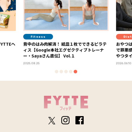
Fitness
Diet
YTTEヘ
背中のはみ肉解消！ 紙皿１枚でできるピラテ
おやつは
ィス【Google本社エグゼクティブトレーナ
で罪悪
ー・Sayaさん直伝】 Vol.１
やつタ
2025.08.25
2026.06.10