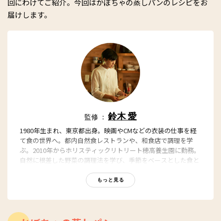
回にわけてご紹介。今回はかぼちゃの蒸しパンのレシピをお
届けします。
鈴木 愛
監修 ：
1980年生まれ、東京都出身。映画やCMなどの衣装の仕事を経
て食の世界へ。都内自然食レストランや、和食店で調理を学
ぶ。2010年からホリスティックリトリート穂高養生園に勤務。
自然に根差した野菜の調理法を学び、季節をベースとした食と
体の結びつきを深く意識する。 食によって日々を心地よく過ご
してほしいという願いを込 めて「冬草」の名で活動をはじめ
もっと見る
る。不定期で東京・表参道のサロン「omotesando atelier」に
て「ととのえる食事会」を開催。要予約。著書に『なんとなく
不調をととのえるスープ』（世界文化社）がある。
冬草 https://www.facebook.com/fuyukusa.gohanya/