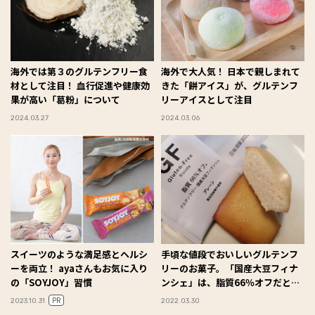
海外では第３のグルテンフリー食
海外で大人気！ 日本で親しまれて
材として注目！ 血行促進や健康効
きた「餅アイス」が、グルテンフ
果が高い「葛粉」について
リーアイスとして注目
2024.03.27
2024.03.06
スイーツのような満足感とヘルシ
手頃な値段でおいしいグルテンフ
ーを両立！ ayaさんもお気に入り
リーのお菓子。「国産大豆フィナ
の「SOYJOY」習慣
ンシェ」は、脂質66％オフだとは
信じられないしっとり感！
PR
2023.10.31
2022.03.30
#Omezaトーク