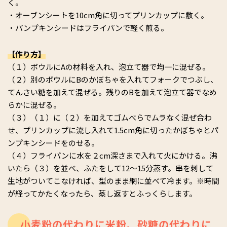
く。
・オーブンシートを10cm角に切ってプリンカップに敷く。
・パンプキンシードはフライパンで軽く煎る。
【作り方】
（１）ボウルにAの材料を入れ、泡立て器で均一に混ぜる。
（２）別のボウルにBのかぼちゃを入れてフォークでつぶし、
てんさい糖を加えて混ぜる。残りのBを加えて泡立て器でなめ
らかに混ぜる。
（３）（１）に（２）を加えてゴムべらでムラなく混ぜ合わ
せ、プリンカップに流し入れて1.5cm角に切ったかぼちゃとパ
ンプキンシードをのせる。
（４）フライパンに水を２cm深さまで入れて火にかける。沸
いたら（３）を並べ、ふたをして12～15分蒸す。串を刺して
生地がついてこなければ、型のまま網に並べて冷ます。※時間
が経ってかたくなったら、蒸し返すとふっくらします。
小麦粉の代わりに米粉、砂糖の代わりに