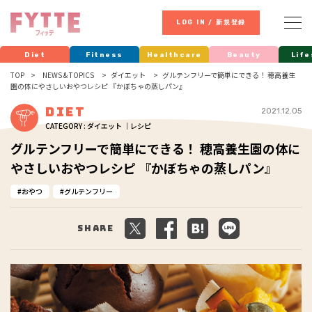
LOG IN / 新規登録
Diet
Fitness
Healthcare
Beauty
Life
TOP
NEWS & TOPICS
ダイエット
グルテンフリーで簡単にできる！ 穂高養生
園の体にやさしいおやつレシピ 『かぼちゃの蒸しパン』
Diet
2021.12.05
CATEGORY : ダイエット ｜レシピ
グルテンフリーで簡単にできる！ 穂高養生園の体に
やさしいおやつレシピ 『かぼちゃの蒸しパン』
おやつ
グルテンフリー
Share