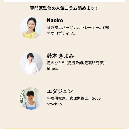
専門家監修の人気コラム読めます！
Naoko
骨盤矯正パーソナルトレーナー。(株)
ナオコボディワ...
鈴木 きよみ
足のひと®（足読み師/足裏研究家）
https:...
エダジュン
料理研究家。管理栄養士。Soup
Stock To...