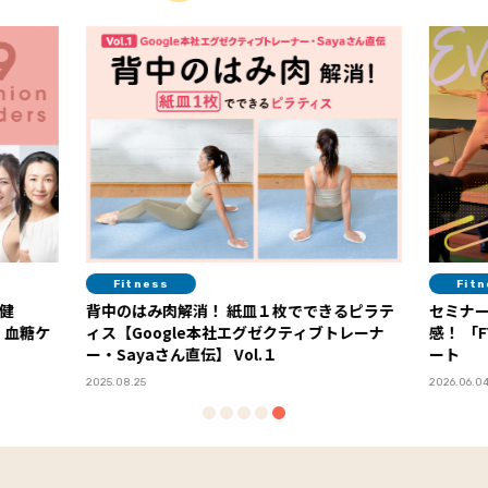
Fitness
Fit
健
背中のはみ肉解消！ 紙皿１枚でできるピラテ
セミナ
・血糖ケ
ィス【Google本社エグゼクティブトレーナ
感！ 「FYTTEウェルネスデイ」イベントレポ
ー・Sayaさん直伝】 Vol.１
ート
2025.08.25
2026.06.0