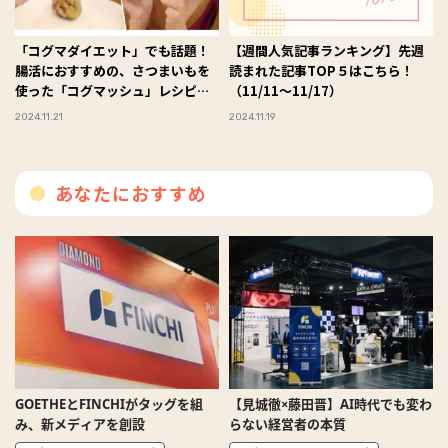
「コグマダイエット」でも話題！
【週間人気記事ランキング】先週
腸活におすすめの、さつまいもを
読まれた記事TOP５はこちら！
使った「コグマッシュ」レシピ２
（11/11～11/17）
選【中編】
2024.11.21
2024.11.19
あなたにおすすめ
GOETHEとFINCHIがタッグを組
【見城徹×藤田晋】AI時代でも変わ
み、新メディアを創設
らない経営者の本質