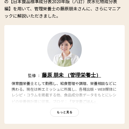
の【日本食品標準成分表2020年版（八訂）炭水化物成分表
編】を用いて、管理栄養士の藤原朋未さんに、さらにマニア
ックに解説いただきました。
藤原 朋未 （管理栄養士）
監修 ：
保育園栄養士として勤務し、給食管理や調理、栄養相談などに
携わる。現在は㈱エミッシュに所属し、各種出版・WEB媒体に
レシピ・コラムを掲載する他、食品成分表データをもとにレシ
ピの栄養価計算に従事。ブログ：
「ママ楽ごはん」
もっと見る