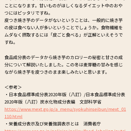
ことになります。甘いものがほしくなるダイエット中のおや
つにはピッタリですね。
皮つき焼き芋のデータがないということは、一般的に焼き芋
の皮は食べない人が多いということでしょうか。食物繊維を
ムダなく摂取するには「皮ごと食べる」が正解といえそうで
すね。
食品成分表のデータから焼き芋のカロリーの秘密と甘さの成
分について解説いたしました。この冬は麦芽糖の甘みを感じ
ながら焼き芋を皮つきのまま楽しみたいと思います。
＜参考＞
・日本食品標準成分表2020年版（八訂）/日本食品標準成分表
2020年版（八訂）炭水化物成分表編 文部科学省
https://www.mext.go.jp/a_menu/syokuhinseibun/mext_01
110.html
・栄養成分表示及び栄養強調表示とは 消費者庁
https://www.caa.go.jp/policies/policy/food_labeling/nutri