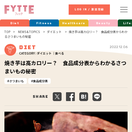
LOG IN / 新規登録
Diet
Fitness
Healthcare
Beauty
Life
TOP
NEWS & TOPICS
ダイエット
焼き芋は高カロリー？ 食品成分表からわか
るさつまいもの秘密
Diet
2022.12.06
CATEGORY : ダイエット ｜食べる
焼き芋は高カロリー？ 食品成分表からわかるさつ
まいもの秘密
さつまいも
食品成分表
Share