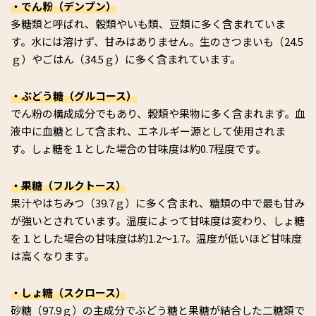
・でん粉（デンプン）
多糖類と呼ばれ、穀類やいも類、豆類に多く含まれていま
す。水には溶けず、甘みはありません。生のさつまいも（24.5
ｇ）やごはん（34.5ｇ）に多く含まれています。
・ぶどう糖（グルコース）
でん粉の構成成分でもあり、穀類や果物に多く含まれます。血
液中に血糖として含まれ、エネルギー源として使用されま
す。しょ糖を１とした場合の甘味度は約0.7程度です。
・果糖（フルクトース）
果汁やはちみつ（39.7ｇ）に多く含まれ、糖類の中で最も甘み
が強いとされています。温度によって甘味度は変わり、しょ糖
を１とした場合の甘味度は約1.2～1.7。温度が低いほど甘味度
は高くなります。
・しょ糖（スクロース）
砂糖（97.9ｇ）の主成分でぶどう糖と果糖が結合した二糖類で