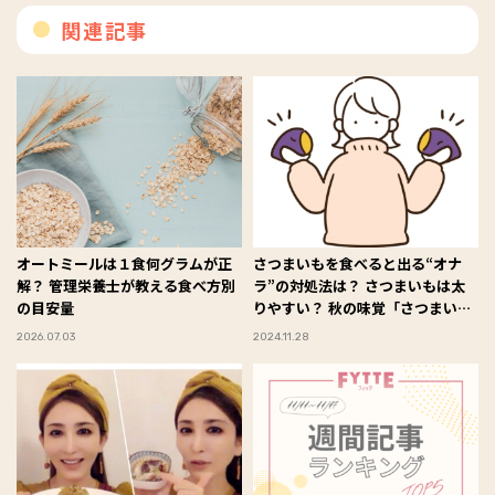
関連記事
オートミールは１食何グラムが正
さつまいもを食べると出る“オナ
解？ 管理栄養士が教える食べ方別
ラ”の対処法は？ さつまいもは太
の目安量
りやすい？ 秋の味覚「さつまい
も」の気になるQ＆Aで疑問を解
2026.07.03
2024.11.28
決！【後編】