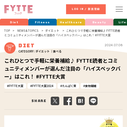
LOG IN / 新規登録
Diet
Fitness
Healthcare
Beauty
Life
TOP
NEWS & TOPICS
ダイエット
これひとつで手軽に栄養補給♪ FYTTE読者
とコミュニティメンバーが選んだ注目の「ハイスペックバー」はこれ！ #FYTTE大賞
Diet
2024.07.08
CATEGORY : ダイエット ｜食べる
これひとつで手軽に栄養補給♪ FYTTE読者とコミ
ュニティメンバーが選んだ注目の「ハイスペックバ
ー」はこれ！ #FYTTE大賞
FYTTE大賞
FYTTE大賞2024
たんぱく質
食物繊維
Share