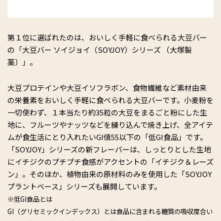
第１位に選ばれたのは、おいしく手軽に食べられる大豆バー
の「大豆バー ソイジョイ（SOYJOY）シリーズ （大塚製
薬）」。
大豆プロテインや大豆イソフラボン、食物繊維など素材由来
の栄養素をおいしく手軽に食べられる大豆バーです。小麦粉を
一切使わず、１本当たり約35粒の大豆をまるごと粉にした生
地に、フルーツやナッツなどを練り込んで焼き上げ、全アイテ
ムが食生活にとり入れたいGI値55以下の「低GI食品」です。
「SOYJOY」シリーズの新フレーバーは、しっとりとした生地
にイチジクのプチプチ食感がアクセントの「イチジク＆レーズ
ン」。そのほか、植物由来の原材料のみを使用した「SOYJOY
プラントベース」シリーズも展開しています。
※低GI食品とは
GI（グリセミックインデックス）とは食品に含まれる糖質の吸収度合い