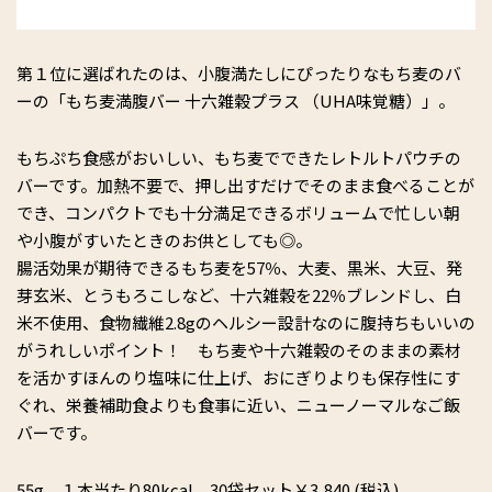
第１位に選ばれたのは、小腹満たしにぴったりなもち麦のバ
ーの「もち麦満腹バー 十六雑穀プラス （UHA味覚糖）」。
もちぷち食感がおいしい、もち麦でできたレトルトパウチの
バーです。加熱不要で、押し出すだけでそのまま食べることが
でき、コンパクトでも十分満足できるボリュームで忙しい朝
や小腹がすいたときのお供としても◎。
腸活効果が期待できるもち麦を57％、大麦、黒米、大豆、発
芽玄米、とうもろこしなど、十六雑穀を22％ブレンドし、白
米不使用、食物繊維2.8gのヘルシー設計なのに腹持ちもいいの
がうれしいポイント！ もち麦や十六雑穀のそのままの素材
を活かすほんのり塩味に仕上げ、おにぎりよりも保存性にす
ぐれ、栄養補助食よりも食事に近い、ニューノーマルなご飯
バーです。
55g １本当たり80kcal 30袋セット￥3,840 (税込)