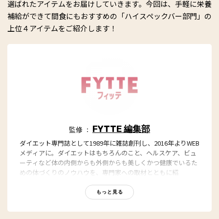
選ばれたアイテムをお届けしていきます。今回は、手軽に栄養
補給ができて間食にもおすすめの「ハイスペックバー部門」の
上位４アイテムをご紹介します！
FYTTE 編集部
監修 ：
ダイエット専門誌として1989年に雑誌創刊し、2016年よりWEB
メディアに。ダイエットはもちろんのこと、ヘルスケア、ビュ
ーティなど体の内側からも外側からも美しくかつ健康でいるた
めの体づくりのノウハウを、専門家への取材とともに紹
介。“もっと、ずっと、ヘルシーな私”のキャッチフレーズとと
もに、編集部員も自らさまざまなヘルシーネタを日々お試し
もっと見る
中！