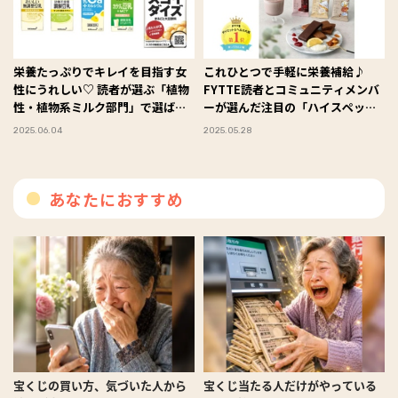
栄養たっぷりでキレイを目指す女
これひとつで手軽に栄養補給♪
性にうれしい♡ 読者が選ぶ「植物
FYTTE読者とコミュニティメンバ
性・植物系ミルク部門」で選ばれ
ーが選んだ注目の「ハイスペック
たアイテムBEST３！ #FYTTE大
バー」はこれ！ #FYTTE大賞
2025.06.04
2025.05.28
賞
あなたにおすすめ
宝くじの買い方、気づいた人から
宝くじ当たる人だけがやっている