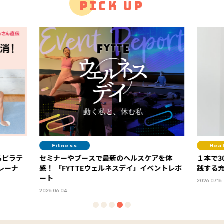
PICK UP
Healthcare
Die
アを体
１本で30gのプロテイン！ 美姿勢コーチも実
“プラ
践する充実の高たんぱくライフ
ゴメプ
PR
2026.07.16
2026.05.2