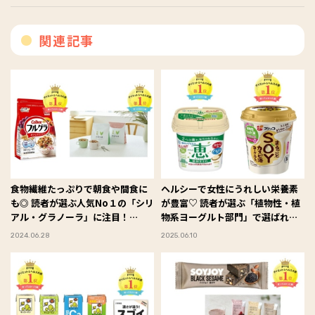
関連記事
食物繊維たっぷりで朝食や間食に
ヘルシーで女性にうれしい栄養素
も◎ 読者が選ぶ人気No１の「シリ
が豊富♡ 読者が選ぶ「植物性・植
アル・グラノーラ」に注目！
物系ヨーグルト部門」で選ばれた
#FYTTE大賞
アイテムBEST３！ #FYTTE大賞
2024.06.28
2025.06.10