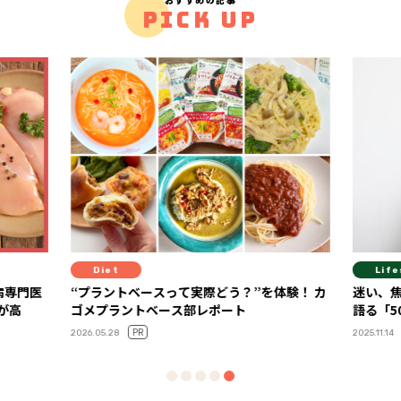
PICK UP
Diet
Life
病専門医
“プラントベースって実際どう？”を体験！ カ
迷い、
が高
ゴメプラントベース部レポート
語る「5
PR
2026.05.28
2025.11.14