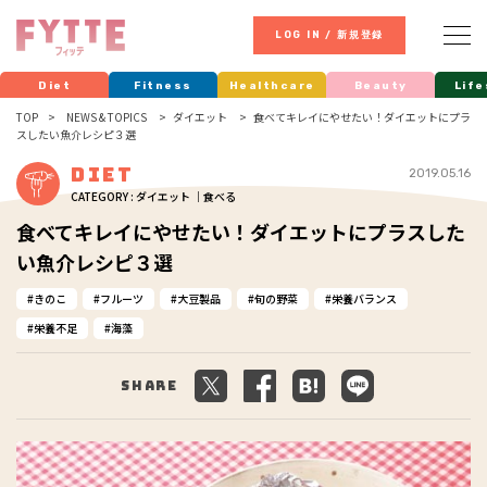
LOG IN / 新規登録
Diet
Fitness
Healthcare
Beauty
Life
TOP
NEWS & TOPICS
ダイエット
食べてキレイにやせたい！ダイエットにプラ
スしたい魚介レシピ３選
Diet
2019.05.16
CATEGORY : ダイエット ｜食べる
食べてキレイにやせたい！ダイエットにプラスした
い魚介レシピ３選
きのこ
フルーツ
大豆製品
旬の野菜
栄養バランス
栄養不足
海藻
Share