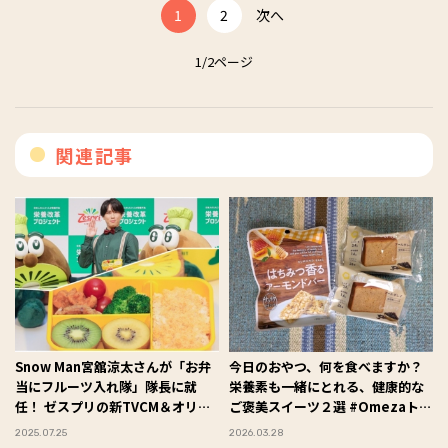
1
2
次へ
1/2ページ
関連記事
Snow Man宮舘涼太さんが「お弁
今日のおやつ、何を食べますか？
当にフルーツ入れ隊」隊長に就
栄養素も一緒にとれる、健康的な
任！ ゼスプリの新TVCM＆オリジ
ご褒美スイーツ２選 #Omezaトー
ナル弁当も披露♪
ク
2025.07.25
2026.03.28