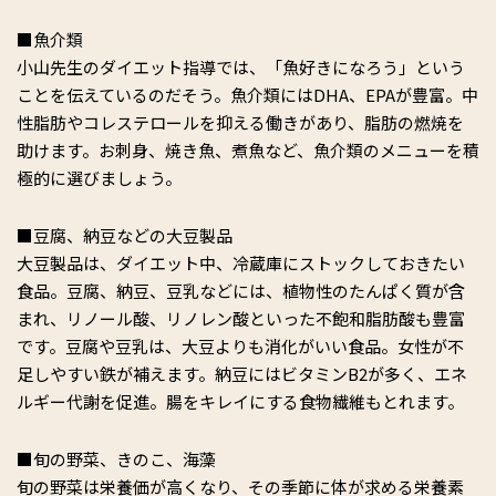
■魚介類
小山先生のダイエット指導では、「魚好きになろう」という
ことを伝えているのだそう。魚介類にはDHA、EPAが豊富。中
性脂肪やコレステロールを抑える働きがあり、脂肪の燃焼を
助けます。お刺身、焼き魚、煮魚など、魚介類のメニューを積
極的に選びましょう。
■豆腐、納豆などの大豆製品
大豆製品は、ダイエット中、冷蔵庫にストックしておきたい
食品。豆腐、納豆、豆乳などには、植物性のたんぱく質が含
まれ、リノール酸、リノレン酸といった不飽和脂肪酸も豊富
です。豆腐や豆乳は、大豆よりも消化がいい食品。女性が不
足しやすい鉄が補えます。納豆にはビタミンB2が多く、エネ
ルギー代謝を促進。腸をキレイにする食物繊維もとれます。
■旬の野菜、きのこ、海藻
旬の野菜は栄養価が高くなり、その季節に体が求める栄養素