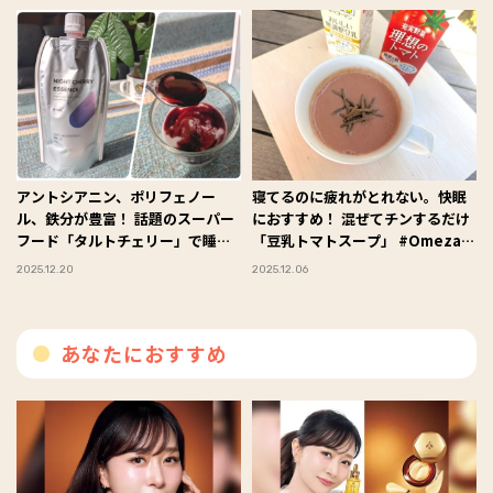
アントシアニン、ポリフェノー
寝てるのに疲れがとれない。快眠
ル、鉄分が豊富！ 話題のスーパー
におすすめ！ 混ぜてチンするだけ
フード「タルトチェリー」で睡眠
「豆乳トマトスープ」 #Omezaト
美容ケア #Omezaトーク
ーク
2025.12.20
2025.12.06
あなたにおすすめ