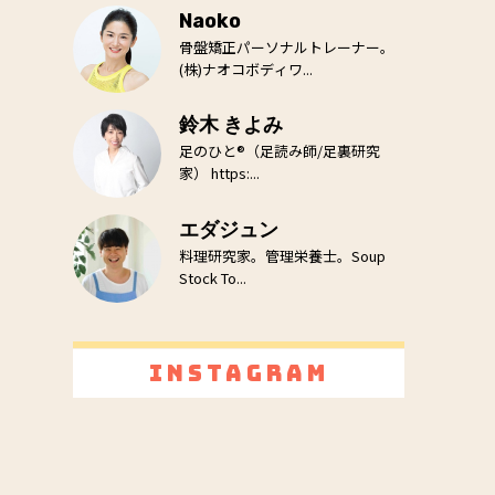
Naoko
骨盤矯正パーソナルトレーナー。
(株)ナオコボディワ...
鈴木 きよみ
足のひと®（足読み師/足裏研究
家） https:...
エダジュン
料理研究家。管理栄養士。Soup
Stock To...
Instagram