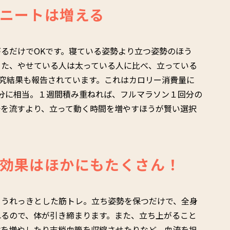
ニートは増える
るだけでOKです。寝ている姿勢より立つ姿勢のほう
また、やせている人は太っている人に比べ、立っている
研究結果も報告されています。これはカロリー消費量に
２膳分に相当。１週間積み重ねれば、フルマラソン１回分の
汗を流すより、立って動く時間を増やすほうが賢い選択
効果はほかにもたくさん！
らうれっきとした筋トレ。立ち姿勢を保つだけで、全身
れるので、体が引き締まります。また、立ち上がること
数を増やしたり末梢血管を収縮させたりなど、血流を担