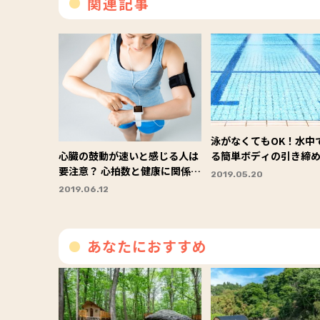
関連記事
泳がなくてもOK！水中
る簡単ボディの引き締
心臓の鼓動が速いと感じる人は
要注意？ 心拍数と健康に関係あ
2019.05.20
り
2019.06.12
あなたにおすすめ