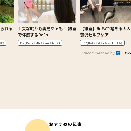
得られる
上質な眠りも美髪ケアも！ 銀座
【銀座】ReFaで始める大
で体感するReFa
贅沢セルフケア
HE)
PR(ReFa GINZA on CREA)
PR(ReFa GINZA on CREA)
Recommended by
おすすめの記事