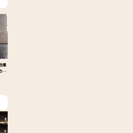
効果
のト