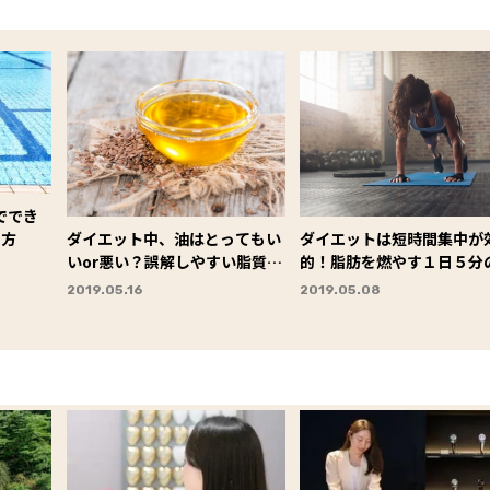
ででき
め方
ダイエット中、油はとってもい
ダイエットは短時間集中が
いor悪い？誤解しやすい脂質の
的！脂肪を燃やす１日５分
役わり
レーニング
2019.05.16
2019.05.08