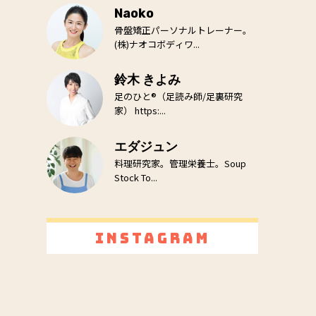
Naoko
骨盤矯正パーソナルトレーナー。
(株)ナオコボディワ...
鈴木 きよみ
足のひと®（足読み師/足裏研究
家） https:...
エダジュン
料理研究家。管理栄養士。Soup
Stock To...
Instagram