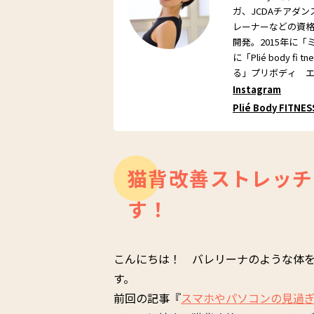
ガ、JCDAチアダ
レーナーなどの資
開発。2015年に「
に「Plié body 
る」プリボディ 
Instagram
Plié Body FITNES
猫背改善ストレッチ
す！
こんにちは！ バレリーナのような体
す。
前回の記事『
スマホやパソコンの見過