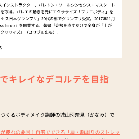
ンスインストラクター、バレトン・ソールシンセシス・マスタート
格を取得。バレエの動きを元にエクササイズ「プリエボディ」を
ミセス日本グランプリ」30代の部でグランプリ受賞。2017年11月
fi tness hiroo」を開業する。著書『姿勢を直すだけで全身が「上が
エクササイズ』（ユサブル出版）。
S
でキレイなデコルテを目指
をつくるボディメイク講師の城山珂奈見（かなみ）で
ぎが疲れの要因！自宅でできる「肩・胸周りのストレッ