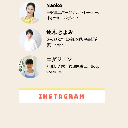
Naoko
骨盤矯正パーソナルトレーナー。
(株)ナオコボディワ...
鈴木 きよみ
足のひと®（足読み師/足裏研究
家） https:...
エダジュン
料理研究家。管理栄養士。Soup
Stock To...
Instagram