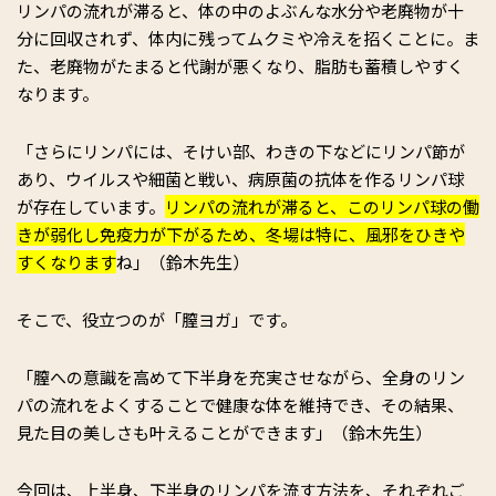
リンパの流れが滞ると、体の中のよぶんな水分や老廃物が十
分に回収されず、体内に残ってムクミや冷えを招くことに。ま
た、老廃物がたまると代謝が悪くなり、脂肪も蓄積しやすく
なります。
「さらにリンパには、そけい部、わきの下などにリンパ節が
あり、ウイルスや細菌と戦い、病原菌の抗体を作るリンパ球
が存在しています。
リンパの流れが滞ると、このリンパ球の働
きが弱化し免疫力が下がるため、冬場は特に、風邪をひきや
すくなります
ね」（鈴木先生）
そこで、役立つのが「膣ヨガ」です。
「膣への意識を高めて下半身を充実させながら、全身のリン
パの流れをよくすることで健康な体を維持でき、その結果、
見た目の美しさも叶えることができます」（鈴木先生）
今回は、上半身、下半身のリンパを流す方法を、それぞれご