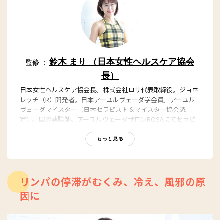
鈴木 まり （日本女性ヘルスケア協会
監修 ：
長）
日本女性ヘルスケア協会長。株式会社ロサ代表取締役。ジョホ
レッチ（R）開発者。日本アーユルヴェーダ学会員。アーユル
ヴェーダマイスター（日本セラピスト＆マイスター協会認
定）。国際薬膳師。アーユルヴェーダサロンROSAにてセラピ
スト、心理カウンセラー、六本木スタジオではインストラクタ
ーとして活躍。クライアントは国内外だけでなく、NYやドバイ
もっと見る
など海外にも多く１万を超え、80％以上のリピート率を誇る。
書籍、コラム執筆、雑誌監修、著名人やタレントへのプライベ
ート指導も行っている。
リンパの停滞がむくみ、冷え、風邪の原
https://www.youtube.com/channel/UC49Yi6hbByRbSN
ZSLrwjHHQ
因に