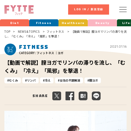
LOG IN / 新規登録
Diet
Fitness
Healthcare
Beauty
Life
TOP
NEWS & TOPICS
フィットネス
【動画で解説】膣ヨガでリンパの滞りを流
し、「むくみ」「冷え」「風邪」を撃退！
Fitness
2021.01.16
CATEGORY : フィットネス ｜ヨガ
【動画で解説】膣ヨガでリンパの滞りを流し、「む
くみ」「冷え」「風邪」を撃退！
むくみ
リンパ
冷え
女性の不調解消
膣ヨガ
Share