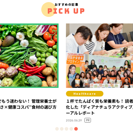
おすすめの記事
PICK UP
Healthcare
Fit
栄養士が
１杯でたんぱく質も栄養素も！ 読者の声で進
注目の
の選び方
化した「ディアナチュラアクティブ」リニュ
「TIG
ーアルレポート
分時間
PR
2026.06.29
2026.05.15