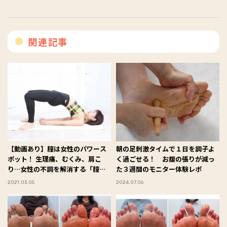
関連記事
【動画あり】膣は女性のパワース
朝の足刺激タイムで１日を調子よ
ポット！ 生理痛、むくみ、肩こ
く過ごせる！ お腹の張りが減っ
り…女性の不調を解消する「膣ヨ
た３週間のモニター体験レポ
ガ」７選
2021.03.05
2024.07.06