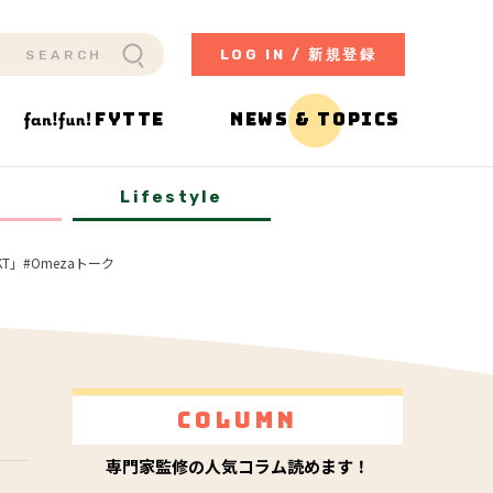
LOG IN / 新規登録
FYTTE
NEWS & TOPICS
y
Lifestyle
KT」#Omezaトーク
Column
専門家監修の人気コラム読めます！