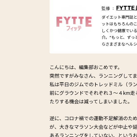
FYTTE
監修 ：
ダイエット専門誌とし
ットはもちろんの
しくかつ健康でい
介。“もっと、ずっ
らさまざまなヘル
こんにちは、編集部おこめです。
突然ですがみなさん、ランニングして
私は平日のジムでのトレッドミル（ラ
前にグラウンドでそれぞれ３～４km走
たりする機会は減ってしまいました。
逆に、コロナ禍での運動不足解消のた
が、大きなマラソン大会などが中止や
あるランニングをしていない、という