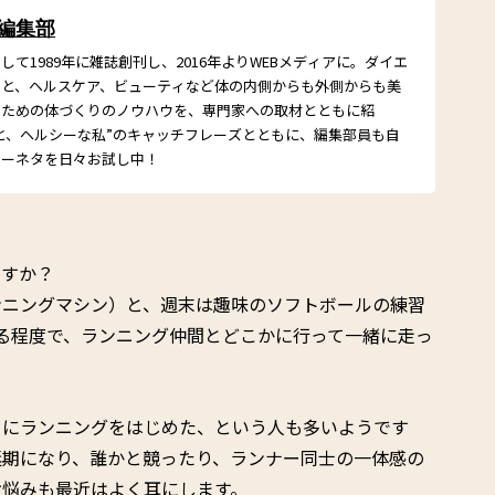
 編集部
て1989年に雑誌創刊し、2016年よりWEBメディアに。ダイエ
こと、ヘルスケア、ビューティなど体の内側からも外側からも美
るための体づくりのノウハウを、専門家への取材とともに紹
と、ヘルシーな私”のキャッチフレーズとともに、編集部員も自
シーネタを日々お試し中！
ますか？
ンニングマシン）と、週末は趣味のソフトボールの練習
る程度で、ランニング仲間とどこかに行って一緒に走っ
めにランニングをはじめた、という人も多いようです
延期になり、誰かと競ったり、ランナー同士の一体感の
お悩みも最近はよく耳にします。