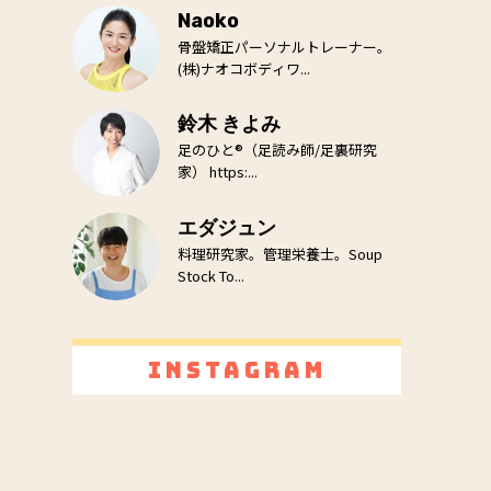
Naoko
骨盤矯正パーソナルトレーナー。
(株)ナオコボディワ...
鈴木 きよみ
足のひと®（足読み師/足裏研究
家） https:...
エダジュン
料理研究家。管理栄養士。Soup
Stock To...
Instagram