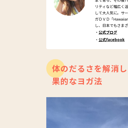
本で育ち、その後
リティなど幅広く
して大人気に。サ
ガＤＶＤ「Hawaiia
し、日本でもさま
・
公式ブログ
・
公式facebook
体のだるさを解消し
果的なヨガ法