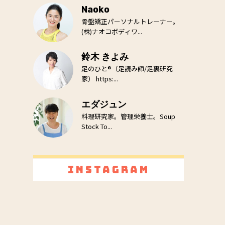
Naoko
骨盤矯正パーソナルトレーナー。
(株)ナオコボディワ...
鈴木 きよみ
足のひと®（足読み師/足裏研究
家） https:...
エダジュン
料理研究家。管理栄養士。Soup
Stock To...
Instagram