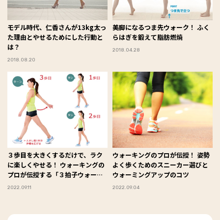
モデル時代、仁香さんが13kg太っ
美脚になるつま先ウォーク！ ふく
た理由とやせるためにした行動と
らはぎを鍛えて脂肪燃焼
は？
2018.04.28
2018.08.20
３歩目を大きくするだけで、ラク
ウォーキングのプロが伝授！ 姿勢
に楽しくやせる！ ウォーキングの
よく歩くためのスニーカー選びと
プロが伝授する「３拍子ウォー
ウォーミングアップのコツ
ク」とは？
2022.09.11
2022.09.04