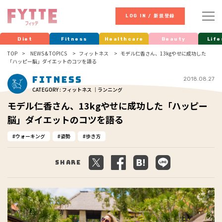
LOG IN / 新規登録
Diet
Fitness
Healthcare
Beauty
Life
TOP
NEWS & TOPICS
フィットネス
モデル仁香さん、13kgやせに成功した
「ハッピー脳」ダイエットのコツを語る
Fitness
2018.08.27
CATEGORY : フィットネス ｜ランニング
モデル仁香さん、13kgやせに成功した「ハッピー
脳」ダイエットのコツを語る
ウォーキング
姿勢
歩き方
Share