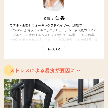
仁 香
監修 ：
モデル・姿勢＆ウォーキングアドバイザー。18歳で
『CanCam』専属モデルとしてデビュー。６年間人気カリスマ
モデルとして活躍するもストレス太りで３年間モデルを休業。
一時は引退も考えたが、ウォーキングに出合い13㎏の減量に成
功して復帰を果たす。アドバイザーとしての経験を生かし各地
で講座を行うほか、エクササイズアプリ『仁香の美姿っと！ウ
もっと見る
ォークエクサ』や著書『美人な歩き方』（SBクリエイティブ）
などでも紹介されている。
ストレスによる暴食が要因に…