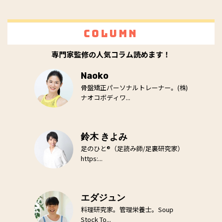
Column
専門家監修の人気コラム読めます！
Naoko
骨盤矯正パーソナルトレーナー。(株)
ナオコボディワ...
鈴木 きよみ
足のひと®（足読み師/足裏研究家）
https:...
エダジュン
料理研究家。管理栄養士。Soup
Stock To...