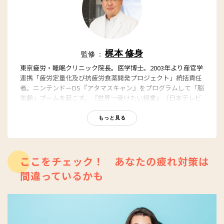
梶本 修身
監修 ：
東京疲労・睡眠クリニック院長。医学博士。2003年より産官学
連携「疲労定量化及び抗疲労食薬開発プロジェクト」統括責任
者。ニンテンドーDS『アタマスキャン』をプログラムして「脳
年齢」ブームを起こす。『世界一受けたい授業』（日本テレビ
系）など、メディアでもおなじみの疲労研究の第一人者。著書
に『すべての疲労は脳が原因』『すべての疲労は脳が原因２
もっと見る
〈超実践編〉』（集英社新書）、『隠れ疲労』（朝日新書）な
ど多数。
ここをチェック！ あなたの疲れ対策は
間違っているかも