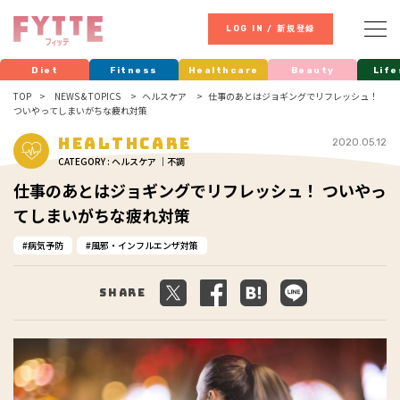
LOG IN / 新規登録
Diet
Fitness
Healthcare
Beauty
Life
TOP
NEWS & TOPICS
ヘルスケア
仕事のあとはジョギングでリフレッシュ！
ついやってしまいがちな疲れ対策
Healthcare
2020.05.12
CATEGORY : ヘルスケア ｜不調
仕事のあとはジョギングでリフレッシュ！ ついやっ
てしまいがちな疲れ対策
病気予防
風邪・インフルエンザ対策
Share