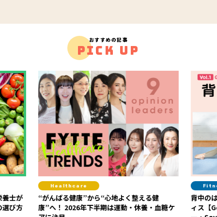
おすすめの記事
PICK UP
Healthcare
Fit
栄養士が
“がんばる健康”から“心地よく整える健
背中の
の選び方
康”へ！ 2026年下半期は運動・休養・血糖ケ
ィス【G
アに注目
ー・Say