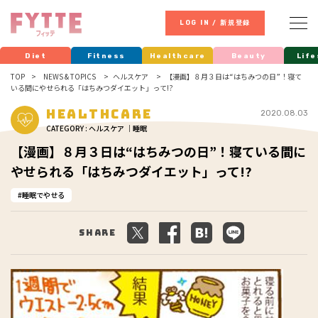
LOG IN / 新規登録
Diet
Fitness
Healthcare
Beauty
Life
TOP
NEWS & TOPICS
ヘルスケア
【漫画】８月３日は“はちみつの日”！寝て
いる間にやせられる「はちみつダイエット」って!?
Healthcare
2020.08.03
CATEGORY : ヘルスケア ｜睡眠
【漫画】８月３日は“はちみつの日”！寝ている間に
やせられる「はちみつダイエット」って!?
睡眠でやせる
Share