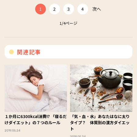
1
2
3
4
次へ
1/4ページ
関連記事
１か月に6300kcal消費!? 「寝るだ
「気・血・水」あなたはなに太り
けダイエット」の７つのルール
タイプ？ 体質別の漢方ダイエッ
ト
2019.05.24
2019.05.24