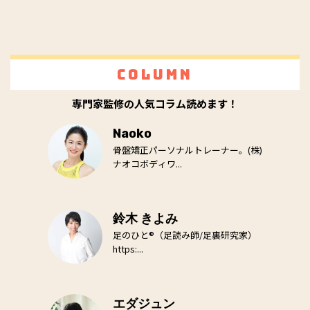
Column
専門家監修の人気コラム読めます！
Naoko
骨盤矯正パーソナルトレーナー。(株)
ナオコボディワ...
鈴木 きよみ
足のひと®（足読み師/足裏研究家）
https:...
エダジュン