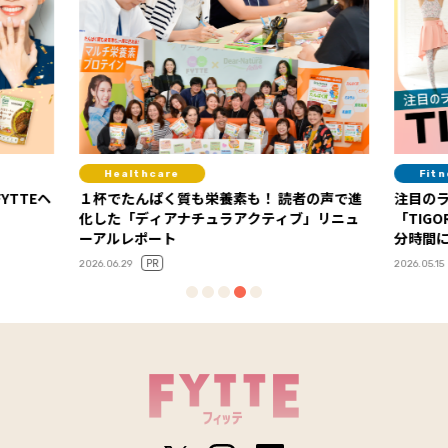
Fitness
素も！ 読者の声で進
注目のライフスタイル・アイコンが選ぶ
ラアクティブ」リニュ
「TIGORA」の“UVカット＋α”ウエアで、自
分時間に集中し、体と心を整える夏に！
PR
2026.05.15