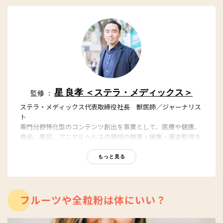
星 良孝 ＜ステラ・メディックス＞
監修 ：
ステラ・メディックス代表取締役社長 獣医師／ジャーナリス
ト
専門分野特化型のコンテンツ創出を事業として、医療や健康、
食品、美容、アニマルヘルスの領域の執筆・編集・審査監修を
担っている。東京大学農学部獣医学課程を卒業後、日本経済新
聞社グループの日経BP社において「日経メディカル」「日経バ
もっと見る
イオテク」「日経ビジネス」の編集者、記者を務めた後、医療
ポータルサイト最大手のエムスリーなどを経て、2017年に会社
設立。YouTubeステラチャンネルでもヘルスケアの話題を発
信。
フルーツや全粒粉は体にいい？
YouTube：
https://youtube.com/@stellach