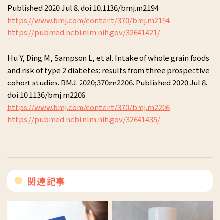
Published 2020 Jul 8. doi:10.1136/bmj.m2194
https://www.bmj.com/content/370/bmj.m2194
https://pubmed.ncbi.nlm.nih.gov/32641421/
Hu Y, Ding M, Sampson L, et al. Intake of whole grain foods
and risk of type 2 diabetes: results from three prospective
cohort studies. BMJ. 2020;370:m2206. Published 2020 Jul 8.
doi:10.1136/bmj.m2206
https://www.bmj.com/content/370/bmj.m2206
https://pubmed.ncbi.nlm.nih.gov/32641435/
関連記事