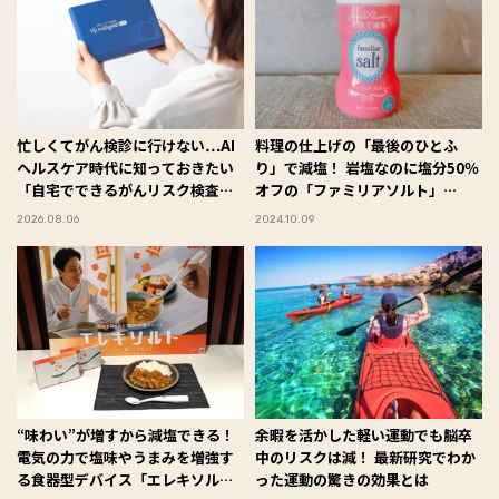
忙しくてがん検診に行けない…AI
料理の仕上げの「最後のひとふ
ヘルスケア時代に知っておきたい
り」で減塩！ 岩塩なのに塩分50％
「自宅でできるがんリスク検査」
オフの「ファミリアソルト」
とは【前編】
#Omezaトーク
2026.08.06
2024.10.09
“味わい”が増すから減塩できる！
余暇を活かした軽い運動でも脳卒
電気の力で塩味やうまみを増強す
中のリスクは減！ 最新研究でわか
る食器型デバイス「エレキソル
った運動の驚きの効果とは