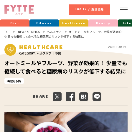
LOG IN / 新規登録
Diet
Fitness
Healthcare
Beauty
Life
TOP
NEWS & TOPICS
ヘルスケア
オートミールやフルーツ、野菜が効果的！
少量でも継続して食べると糖尿病のリスクが低下する結果に
Healthcare
2020.08.20
CATEGORY : ヘルスケア ｜不調
オートミールやフルーツ、野菜が効果的！ 少量でも
継続して食べると糖尿病のリスクが低下する結果に
病気予防
Share