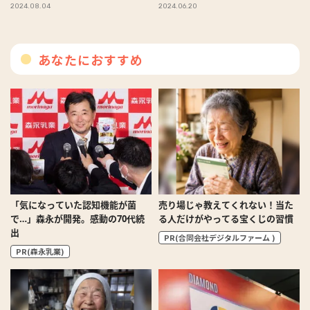
ト」#Omezaトーク
2024.08.04
2024.06.20
あなたにおすすめ
「気になっていた認知機能が菌
売り場じゃ教えてくれない！当た
で…」森永が開発。感動の70代続
る人だけがやってる宝くじの習慣
出
PR(合同会社デジタルファーム )
PR(森永乳業)