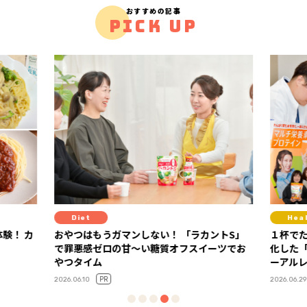
おすすめの記事
PICK UP
Healthcare
H
カントS」
１杯でたんぱく質も栄養素も！ 読者の声で進
１本で
イーツでお
化した「ディアナチュラアクティブ」リニュ
践す
ーアルレポート
2026.07.
PR
2026.06.29