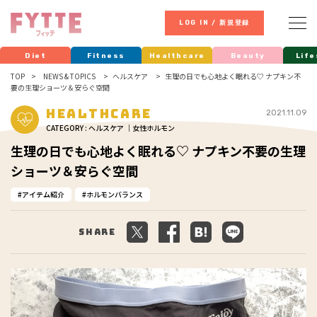
LOG IN / 新規登録
Diet
Fitness
Healthcare
Beauty
Life
TOP
NEWS & TOPICS
ヘルスケア
生理の日でも心地よく眠れる♡ ナプキン不
要の生理ショーツ＆安らぐ空間
Healthcare
2021.11.09
CATEGORY : ヘルスケア ｜女性ホルモン
生理の日でも心地よく眠れる♡ ナプキン不要の生理
ショーツ＆安らぐ空間
アイテム紹介
ホルモンバランス
Share