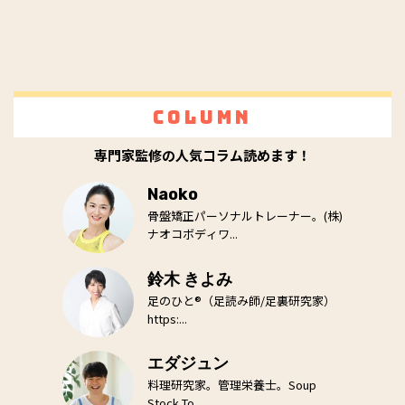
Column
専門家監修の人気コラム読めます！
Naoko
骨盤矯正パーソナルトレーナー。(株)
ナオコボディワ...
鈴木 きよみ
足のひと®（足読み師/足裏研究家）
https:...
エダジュン
料理研究家。管理栄養士。Soup
Stock To...