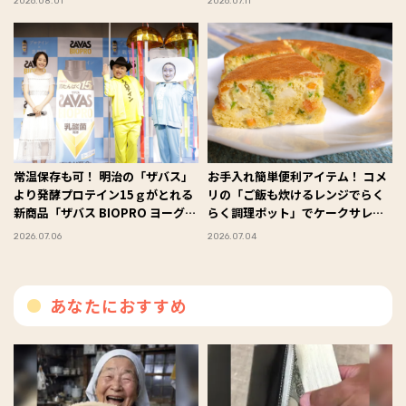
2026.08.01
2026.07.11
常温保存も可！ 明治の「ザバス」
お手入れ簡単便利アイテム！ コメ
より発酵プロテイン15ｇがとれる
リの「ご飯も炊けるレンジでらく
新商品「ザバス BIOPRO ヨーグル
らく調理ポット」でケークサレを
ト味」が発売
作ってみた #Omezaトーク
2026.07.06
2026.07.04
あなたにおすすめ