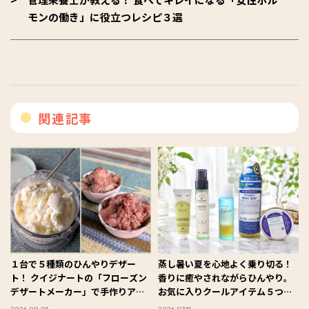
モンの働き」に役立つレシピ３選
関連記事
１台で５種類のひんやりデザー
蒸し暑い夏を心地よく乗り切る！
ト！ クイジナートの「フローズン
香りに癒やされながらひんやり。
デザートメーカー」で手作りアイ
お気に入りクールアイテム５つ
スを楽しんでみた #Omezaトーク
#Omezaトーク