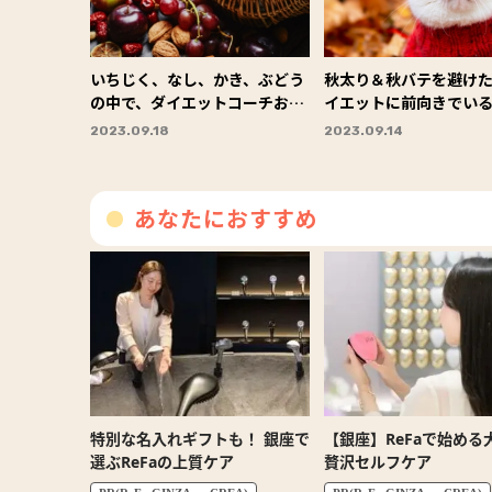
いちじく、なし、かき、ぶどう
秋太り＆秋バテを避けた
の中で、ダイエットコーチおす
イエットに前向きでい
すめの果物はどれ？～ダイエッ
コツは？～ダイエット
2023.09.18
2023.09.14
トチョイス～
～
あなたにおすすめ
特別な名入れギフトも！ 銀座で
【銀座】ReFaで始める
選ぶReFaの上質ケア
贅沢セルフケア