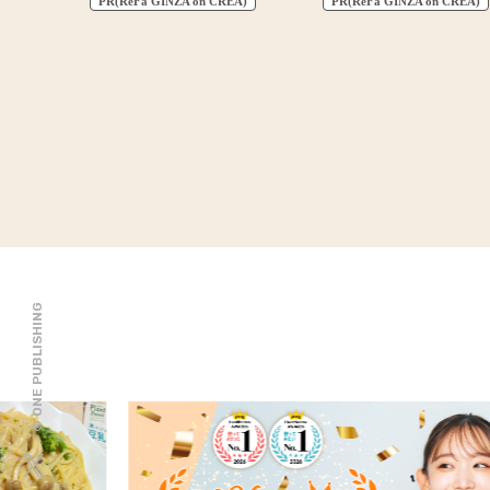
PR(ReFa GINZA on CREA)
PR(ReFa GINZA on CREA)
© ONE PUBLISHING