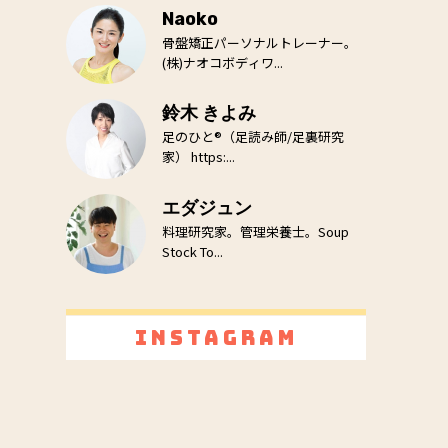
Naoko
骨盤矯正パーソナルトレーナー。
(株)ナオコボディワ...
鈴木 きよみ
足のひと®（足読み師/足裏研究
家） https:...
エダジュン
料理研究家。管理栄養士。Soup
Stock To...
Instagram