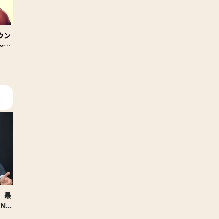
ウン
～ダ
。最
NG