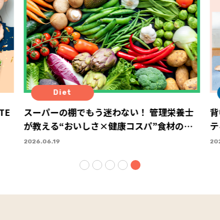
Diet
TE
スーパーの棚でもう迷わない！ 管理栄養士
背
が教える“おいしさ×健康コスパ”食材の選
テ
び方
ナ
2026.06.19
202