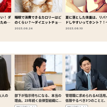
い！ ダ
睡眠で消費できるカロリーはど
夏に落とした体重は、リバ
るための
のくらい？～ダイエットチョイ
ドしやすいってホント？！
チョイス
ス～
イエットチョイス～
2023.08.24
2023.08.10
大人の
部下が指示待ちになる、本当の
管理職に求められるAI活用
理由。23年続く自律型組織に共
低限やるべき3つのことと、
通する「3つの要素」
な自己認識