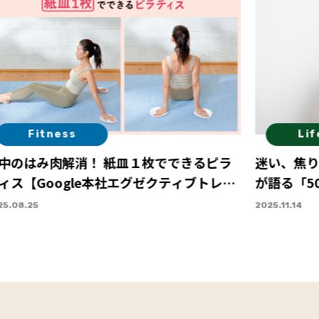
Fitness
Lif
中のはみ肉解消！ 紙皿１枚でできるピラ
迷い、焦り
ィス【Google本社エグゼクティブトレー
が語る「5
ー・Sayaさん直伝】 Vol.１
5.08.25
2025.11.14