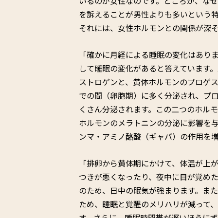
いるのが女性なのです。ところが、な
を訴えることが男性よりも多いという
それには、女性ホルモンとの関係が深
「確かに月経による睡眠の変化はありま
して睡眠の変化があると答えています
ストロゲンと、黄体ホルモンのプロゲ
での間（卵胞期）に多く分泌され、プ
くさん分泌されます。この二つのホル
ホルモンのメラトニンの分泌に影響を
ンマ・アミノ酪酸（ギャバ）の作用を
「排卵から黄体期にかけて、体温が上
つきが悪くなったり、夜中に目が覚めた
のため、日中の眠気が強まります。ま
ため、睡眠と覚醒のメリハリが減って
す。さらに、睡眠時間帯が遅いほうに