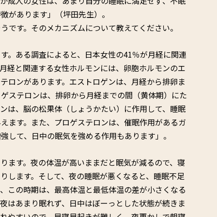
ぜか成人の女性は、あまり自分の睡眠に満足せず、不眠
特徴があります」（坪田先生）。
そうです。そのメカニズムについて教えてください。
す。ある調査によると、日本女性の41％が月経に関連
。月経と関連する女性ホルモンには、卵胞ホルモンのエ
ステロンがあります。エストロゲンは、月経から排卵ま
ロゲステロンは、排卵から月経までの間（黄体期）にた
モンは、脳の松果体（しょうかたい）に作用して、睡眠
与えます。また、プロゲステロンは、催眠作用があるガ
増強して、日中の眠気を強める作用もあります」。
がります。夜の体温が高いままだと眠気が減るので、寝
りします。そして、夜の睡眠が悪くなると、睡眠不足
た、この時期は、最高体温と最低体温の差が小さくなる
、夜はあまり眠れず、日中はぼーっとした状態が続きま
ずれやすいので、早寝早起きが難しく、夜更かしで朝寝