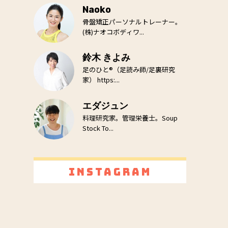
Naoko
骨盤矯正パーソナルトレーナー。
(株)ナオコボディワ...
鈴木 きよみ
足のひと®（足読み師/足裏研究
家） https:...
エダジュン
料理研究家。管理栄養士。Soup
Stock To...
Instagram