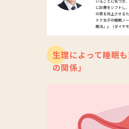
いることに気づき
に診療をシフトし
の質を向上させる
トナ女子の睡眠ノ
眠法」』（ダイヤ
生理によって睡眠も
の関係」