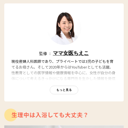
ママ女医ちえこ
監修 ：
現役産婦人科医師であり、プライベートでは3児の子どもを育
てるお母さん。そして2020年からはYouTuberとしても活躍。
性教育としての医学情報や健康情報を中心に、女性が自分の身
体について考えるきっかけになる専門性を生かした情報を発信
し、現在のチャンネル登録者は13万人を超える。近著に、フェ
ムテック・性・健康のお悩みにママ女医ちえこさんが答える
もっと見る
『子宮にいいこと大全 産婦人科医が教える、オトナ女子のセル
フケア』（株式会社KADOKAWA）。
生理中は入浴しても大丈夫？