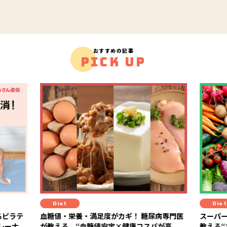
おすすめの記事
PICK UP
Diet
Die
病専門医
スーパーの棚でもう迷わない！ 管理栄養士が
“プラン
が高
教える“おいしさ×健康コスパ”食材の選び方
ゴメプ