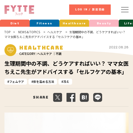
LOG IN / 新規登録
Diet
Fitness
Healthcare
Beauty
Life
TOP
NEWS & TOPICS
ヘルスケア
生理期間中の不調、どうケアすればいい？
ママ女医ちえこ先生がアドバイスする「セルフケアの基本」
Healthcare
2022.08.28
CATEGORY : ヘルスケア ｜不調
生理期間中の不調、どうケアすればいい？ ママ女医
ちえこ先生がアドバイスする「セルフケアの基本」
フェムケア
体を温める方法
冷え
Share