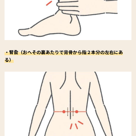
・腎兪（おへその裏あたりで背骨から指２本分の左右にあ
る）