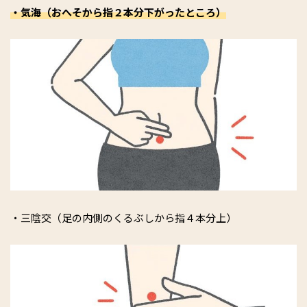
・気海（おへそから指２本分下がったところ）
・三陰交（足の内側のくるぶしから指４本分上）