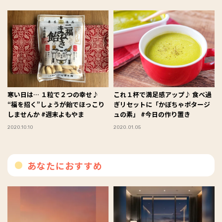
寒い日は… １粒で２つの幸せ♪
これ１杯で満足感アップ♪ 食べ過
“福を招く”しょうが飴でほっこり
ぎリセットに「かぼちゃポタージ
しませんか #週末よもやま
ュの素」 #今日の作り置き
2020.10.10
2020.01.05
あなたにおすすめ