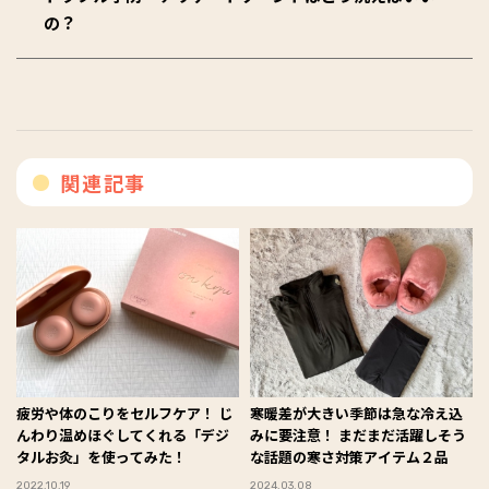
の？
関連記事
疲労や体のこりをセルフケア！ じ
寒暖差が大きい季節は急な冷え込
んわり温めほぐしてくれる「デジ
みに要注意！ まだまだ活躍しそう
タルお灸」を使ってみた！
な話題の寒さ対策アイテム２品
2022.10.19
2024.03.08