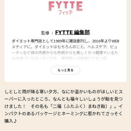
FYTTE 編集部
監修 ：
ダイエット専門誌として1989年に雑誌創刊し、2016年よりWEB
メディアに。ダイエットはもちろんのこと、ヘルスケア、ビュ
ーティなど体の内側からも外側からも美しくかつ健康でいるた
めの体づくりのノウハウを、専門家への取材とともに紹
介。“もっと、ずっと、ヘルシーな私”のキャッチフレーズとと
もに、編集部員も自らさまざまなヘルシーネタを日々お試し
もっと見る
中！
しとしと雨が降る寒い夕方、なにか温かいものがほしいとス
ーパーに入ったところ、なんとも福々しいしょうが飴を見つ
けました！ その名も「二福（ふたふく）まねき飴）」。イ
ンパクトのあるパッケージとネーミングに惹かれてさっそく
購入♪