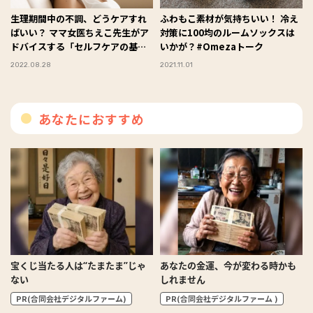
生理期間中の不調、どうケアすれ
ふわもこ素材が気持ちいい！ 冷え
ばいい？ ママ女医ちえこ先生がア
対策に100均のルームソックスは
ドバイスする「セルフケアの基
いかが？#Omezaトーク
本」
2022.08.28
2021.11.01
あなたにおすすめ
宝くじ当たる人は“たまたま”じゃ
あなたの金運、今が変わる時かも
ない
しれません
PR(合同会社デジタルファーム)
PR(合同会社デジタルファーム )