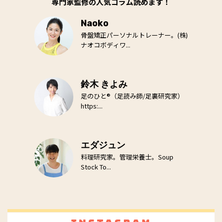
専門家監修の人気コラム読めます！
Naoko
骨盤矯正パーソナルトレーナー。(株)
ナオコボディワ...
鈴木 きよみ
足のひと®（足読み師/足裏研究家）
https:...
エダジュン
料理研究家。管理栄養士。Soup
Stock To...