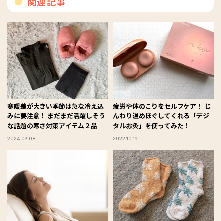
関連記事
寒暖差が大きい季節は急な冷え込
疲労や体のこりをセルフケア！ じ
みに要注意！ まだまだ活躍しそう
んわり温めほぐしてくれる「デジ
な話題の寒さ対策アイテム２品
タルお灸」を使ってみた！
2024.03.08
2022.10.19