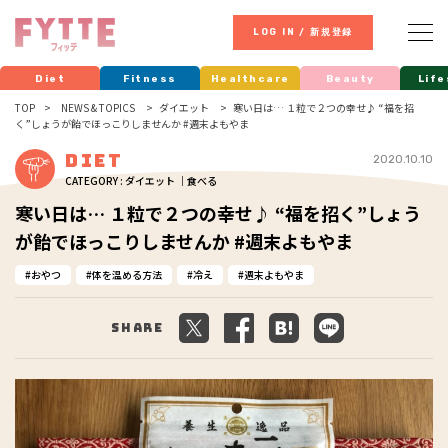
LOG IN / 新規登録
Diet
Fitness
Healthcare
Beauty
Life
TOP
NEWS & TOPICS
ダイエット
寒い日は… １粒で２つの幸せ♪ “福を招
く”しょうが飴でほっこりしませんか #週末よもやま
Diet
2020.10.10
CATEGORY : ダイエット ｜食べる
寒い日は… １粒で２つの幸せ♪ “福を招く”しょう
が飴でほっこりしませんか #週末よもやま
おやつ
体を温める方法
冷え
週末よもやま
Share