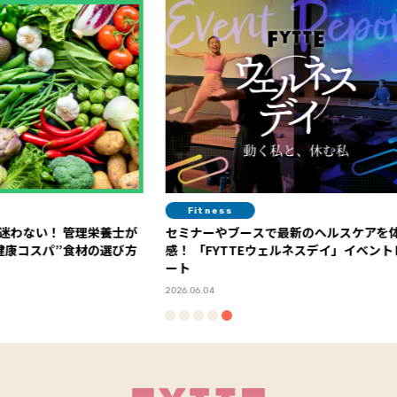
Fitness
Diet
栄養士が
セミナーやブースで最新のヘルスケアを体
今年の“
の選び方
感！ 「FYTTEウェルネスデイ」イベントレポ
ルスケア
ート
2026.06.01
2026.06.04