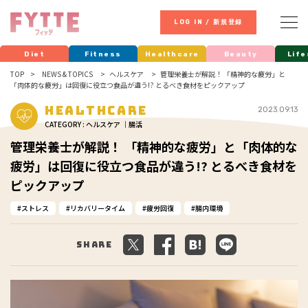
LOG IN / 新規登録
Diet
Fitness
Healthcare
Beauty
Life
TOP
NEWS & TOPICS
ヘルスケア
管理栄養士が解説！ 「精神的な疲労」と
「肉体的な疲労」は回復に役立つ食品が違う!? とるべき食材をピックアップ
Healthcare
2023.09.13
CATEGORY : ヘルスケア ｜腸活
管理栄養士が解説！ 「精神的な疲労」と「肉体的な
疲労」は回復に役立つ食品が違う!? とるべき食材を
ピックアップ
ストレス
リカバリータイム
疲労回復
腸内環境
Share