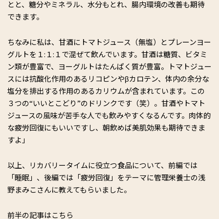
とと、糖分やミネラル、水分もとれ、腸内環境の改善も期待
できます。
ちなみに私は、甘酒にトマトジュース（無塩）とプレーンヨー
グルトを１:１:１で混ぜて飲んでいます。甘酒は糖質、ビタミ
ン類が豊富で、ヨーグルトはたんぱく質が豊富。トマトジュー
スには抗酸化作用のあるリコピンやβカロテン、体内の余分な
塩分を排出する作用のあるカリウムが含まれています。この
３つの“いいとこどり”のドリンクです（笑）。甘酒やトマト
ジュースの風味が苦手な人でも飲みやすくなるんです。肉体的
な疲労回復にもいいですし、朝飲めば美肌効果も期待できま
すよ」
以上、リカバリータイムに役立つ食品について、前編では
「睡眠」、後編では「疲労回復」をテーマに管理栄養士の浅
野まみこさんに教えてもらいました。
前半の記事はこちら