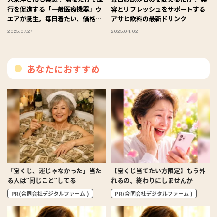
行を促進する「一般医療機器」ウ
容とリフレッシュをサポートする
エアが誕生。毎日着たい、価格も
アサヒ飲料の最新ドリンク
デザインも“ちょうどいい”
2025.07.27
2025.04.02
あなたにおすすめ
「宝くじ、運じゃなかった」当た
【宝くじ当てたい方限定】もう外
る人は“同じこと”してる
れるの、終わりにしませんか
PR(合同会社デジタルファーム )
PR(合同会社デジタルファーム )