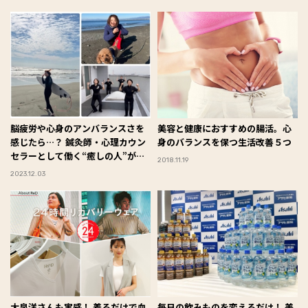
脳疲労や心身のアンバランスさを
美容と健康におすすめの腸活。心
感じたら…？ 鍼灸師・心理カウン
身のバランスを保つ生活改善５つ
セラーとして働く“癒しの人”が実
2018.11.19
践する「セルフリカバリーのコ
2023.12.03
ツ」
大泉洋さんも実感！ 着るだけで血
毎日の飲みものを変えるだけ！ 美