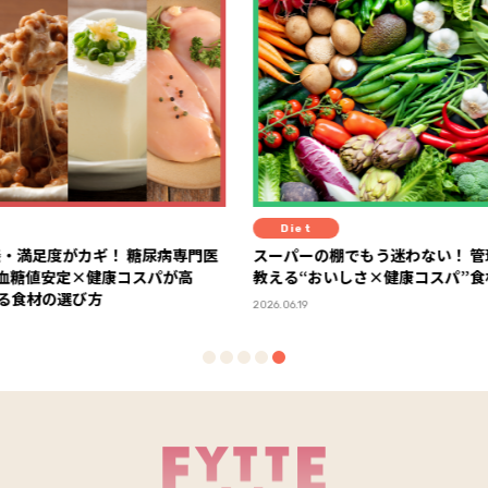
Diet
Diet
病専門医
スーパーの棚でもう迷わない！ 管理栄養士が
“プラン
が高
教える“おいしさ×健康コスパ”食材の選び方
ゴメプ
2026.06.19
2026.05.2