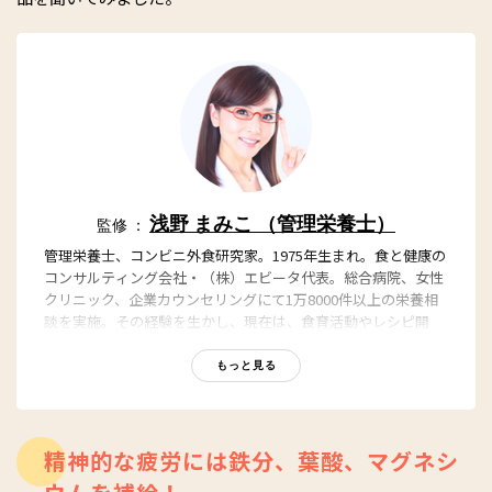
浅野 まみこ （管理栄養士）
監修 ：
管理栄養士、コンビニ外食研究家。1975年生まれ。食と健康の
コンサルティング会社・（株）エビータ代表。総合病院、女性
クリニック、企業カウンセリングにて1万8000件以上の栄養相
談を実施。その経験を生かし、現在は、食育活動やレシピ開
発、食のコンサルティングをはじめ、講演、栄養指導など多方
面で活躍中。テレビ、雑誌をはじめ、メディア出演多数。「食
もっと見る
生活が楽しいと人生が100倍楽しい！」をモットーに活動して
いる。公式サイト：
http://e-vita.jp/
精神的な疲労には鉄分、葉酸、マグネシ