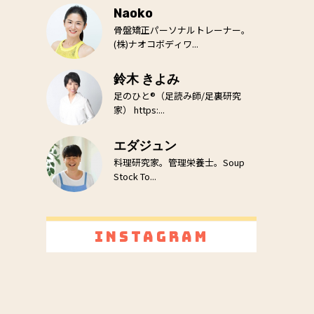
Naoko
骨盤矯正パーソナルトレーナー。
(株)ナオコボディワ...
鈴木 きよみ
足のひと®（足読み師/足裏研究
家） https:...
エダジュン
料理研究家。管理栄養士。Soup
Stock To...
Instagram