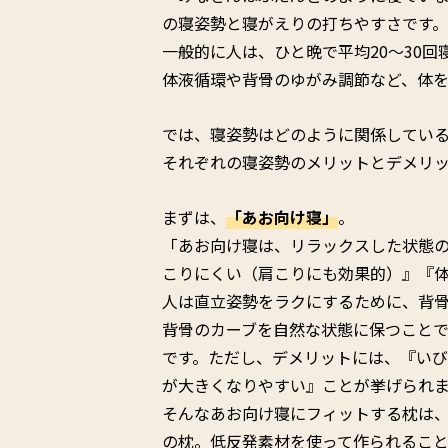
の寝姿勢と寝がえりの打ちやすさです。
一般的に人は、ひと晩で平均20～30
体液循環や背骨のゆがみ調節など、体
では、寝姿勢はどのように関係してい
それぞれの寝姿勢のメリットとデメリ
まずは、
「あお向け寝」
。
「あお向け寝は、リラックスした状態
こりにくい（肩こりにも効果的）』『
人は直立姿勢をラクにするために、背骨
背骨のカーブを自然な状態に保つこと
です。ただし、デメリットには、『い
が大きくなりやすい』ことが挙げられ
そんなあお向け寝にフィットする枕は、
の枕。低反発素材を使って作られるこ