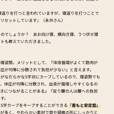
回寝返りを打つと言われていますが、寝返りを打つことで
をリセットしています」（永井さん）
るのでしょうか？ あお向け寝、横向き寝、うつ伏せ寝
ットも教えていただきました。
の寝姿勢。メリットとして、『体液循環がよくて筋肉が
体圧が均等に分散されて負担が少ない』と言えます。
がなだらかなS字状にカーブしているので、寝姿勢でも
で、体圧が均等に分散され、血液が循環しやすくなるの
びきにつながることがある』『反り腰の人は腰への負担
ます。
S字カーブをキープすることができる
『首もと安定型』
とが多く、やわらかい素材で首や頸椎の形にしっかりと