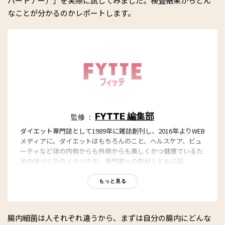
パートナー）」を実際に試してみました。検査結果からどん
なことが分かるのかレポートします。
FYTTE 編集部
監修 ：
ダイエット専門誌として1989年に雑誌創刊し、2016年よりWEB
メディアに。ダイエットはもちろんのこと、ヘルスケア、ビュ
ーティなど体の内側からも外側からも美しくかつ健康でいるた
めの体づくりのノウハウを、専門家への取材とともに紹
介。“もっと、ずっと、ヘルシーな私”のキャッチフレーズとと
もに、編集部員も自らさまざまなヘルシーネタを日々お試し
もっと見る
中！
腸内細菌は人それぞれ違うから、まずは自分の腸内にどんな