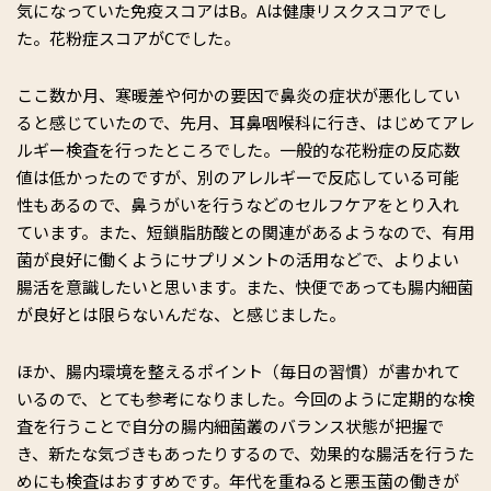
気になっていた免疫スコアはB。Aは健康リスクスコアでし
た。花粉症スコアがCでした。
ここ数か月、寒暖差や何かの要因で鼻炎の症状が悪化してい
ると感じていたので、先月、耳鼻咽喉科に行き、はじめてアレ
ルギー検査を行ったところでした。一般的な花粉症の反応数
値は低かったのですが、別のアレルギーで反応している可能
性もあるので、鼻うがいを行うなどのセルフケアをとり入れ
ています。また、短鎖脂肪酸との関連があるようなので、有用
菌が良好に働くようにサプリメントの活用などで、よりよい
腸活を意識したいと思います。また、快便であっても腸内細菌
が良好とは限らないんだな、と感じました。
ほか、腸内環境を整えるポイント（毎日の習慣）が書かれて
いるので、とても参考になりました。今回のように定期的な検
査を行うことで自分の腸内細菌叢のバランス状態が把握で
き、新たな気づきもあったりするので、効果的な腸活を行うた
めにも検査はおすすめです。年代を重ねると悪玉菌の働きが