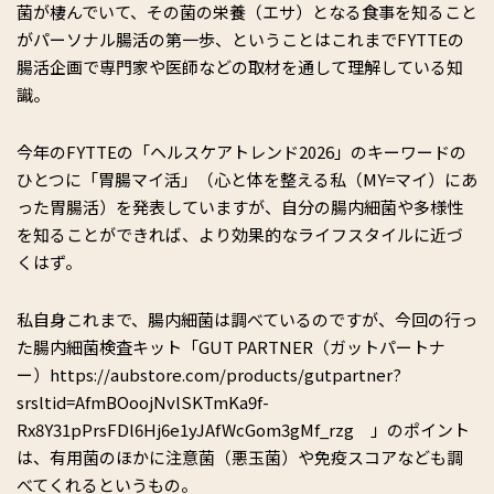
菌が棲んでいて、その菌の栄養（エサ）となる食事を知ること
がパーソナル腸活の第一歩、ということはこれまでFYTTEの
腸活企画で専門家や医師などの取材を通して理解している知
識。
今年のFYTTEの「ヘルスケアトレンド2026」のキーワードの
ひとつに「胃腸マイ活」（心と体を整える私（MY=マイ）にあ
った胃腸活）を発表していますが、自分の腸内細菌や多様性
を知ることができれば、より効果的なライフスタイルに近づ
くはず。
私自身これまで、腸内細菌は調べているのですが、今回の行っ
た腸内細菌検査キット「GUT PARTNER（ガットパートナ
ー）https://aubstore.com/products/gutpartner?
srsltid=AfmBOoojNvlSKTmKa9f-
Rx8Y31pPrsFDl6Hj6e1yJAfWcGom3gMf_rzg 」のポイント
は、有用菌のほかに注意菌（悪玉菌）や免疫スコアなども調
べてくれるというもの。