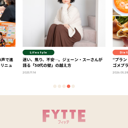
Diet
Di
ーさんが
“プラントベースって実際どう？”を体験！ カ
スーパ
ゴメプラントベース部レポート
教える
PR
2026.05.28
2026.06.1