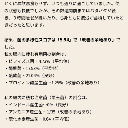
とくに暴飲暴食もせず、いつも通りに過ごしていました。便
の状態も快便でしたが、その数週間前まではバタバタが続
き、３時間睡眠が続いたり、心身ともに疲労が蓄積していたと
きだったと思います。
結果、
菌の多様性スコアは「
5.94
」で「改善の余地あり」
で
した。
私の腸内に棲む有用菌の割合は、
・ビフィズス菌…4.73%（平均値）
・酢酸菌…17.53%（平均値）
・酪酸菌…21.04%（良好）
・プロビオン酸産生菌…1.25%（改善の余地あり）
私の腸内に棲む注意菌（悪玉菌）の割合は、
・インドール産生菌…0%（良好）
・アンモニア産生菌…1/35（改善の余地あり）
・硫化水素産生菌…0.64（平均値）