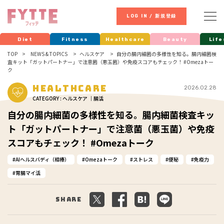
LOG IN / 新規登録
Diet
Fitness
Healthcare
Beauty
Life
TOP
NEWS & TOPICS
ヘルスケア
自分の腸内細菌の多様性を知る。腸内細菌検
査キット「ガットパートナー」で注意菌（悪玉菌）や免疫スコアもチェック！ #Omezaトー
ク
Healthcare
2026.02.28
CATEGORY : ヘルスケア ｜腸活
自分の腸内細菌の多様性を知る。腸内細菌検査キッ
ト「ガットパートナー」で注意菌（悪玉菌）や免疫
スコアもチェック！ #Omezaトーク
AIヘルスバディ（相棒）
Omezaトーク
ストレス
便秘
免疫力
胃腸マイ活
Share