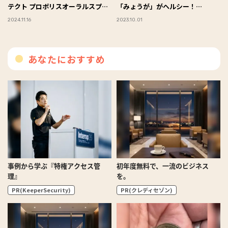
テクト プロポリスオーラルスプレ
「みょうが」がヘルシー！
ー」、帰宅時は「イソジン®︎うがい
#Omezaトーク
2024.11.16
2023.10.01
薬C」でのどケア #Omezaトーク
あなたにおすすめ
事例から学ぶ『特権アクセス管
初年度無料で、一流のビジネス
理』
を。
PR(KeeperSecurity)
PR(クレディセゾン)