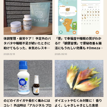
体調管理・疲労ケア！ 予定外のバ
「便」で幸福度や睡眠の質がわか
タバタや睡眠不足が続いたときに
る!? 「観便習慣」で便秘改善＆腸
助けてもらった、本気のレスキュ
活にもうれしい効果も #Omezaト
ーアイテム３つ #Omezaトーク
ーク
2025.12.13
2025.05.10
のどのイガイガや長引く痛みには
ダイエットやむくみ対策に！ 香り
コレ！ 外出時は「アルジタル プロ
よく、しゃきしゃきとした食感