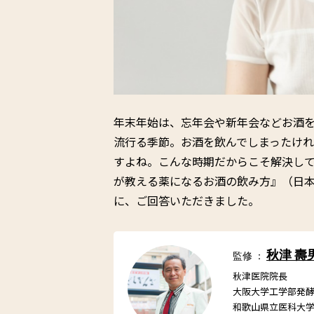
年末年始は、忘年会や新年会などお酒
流行る季節。お酒を飲んでしまったけ
すよね。こんな時期だからこそ解決し
が教える薬になるお酒の飲み方』（日
に、ご回答いただきました。
秋津 壽
監修 ：
秋津医院院長
大阪大学工学部発
和歌山県立医科大