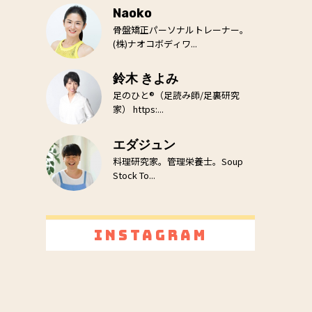
Naoko
骨盤矯正パーソナルトレーナー。
(株)ナオコボディワ...
鈴木 きよみ
足のひと®（足読み師/足裏研究
家） https:...
エダジュン
料理研究家。管理栄養士。Soup
Stock To...
Instagram