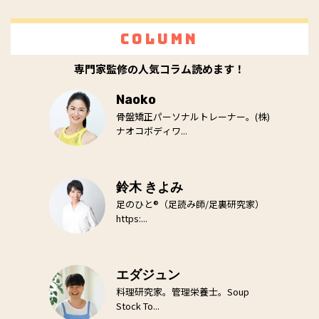
Column
専門家監修の人気コラム読めます！
Naoko
骨盤矯正パーソナルトレーナー。(株)
ナオコボディワ...
鈴木 きよみ
足のひと®（足読み師/足裏研究家）
https:...
エダジュン
料理研究家。管理栄養士。Soup
Stock To...