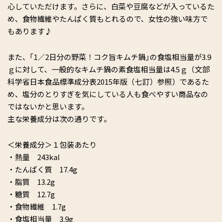
心していただけます。さらに、白菜や豆腐などが入っているた
め、食物繊維やたんぱく質もとれるので、女性の強い味方で
もあります♪
また、｢1／2日分の野菜！コク旨キムチ鍋｣の食塩相当量が3.9
ｇに対して、一般的なキムチ鍋の素食塩相当量は4.5ｇ（文部
科学省日本食品標準成分表2015年版（七訂）参照）であるた
め、塩分のとりすぎを気にしている人も食べやすい商品なの
ではないかと思います。
主な栄養成分は次の通りです。
＜栄養成分＞１包装あたり
・熱量 243kal
・たんぱく質 17.4g
・脂質 13.2g
・糖質 12.7g
・食物繊維 1.7g
・食塩相当量 3.9g