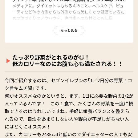
メディアに。ダイエットはもちろんのこと、ヘルスケア、ビュ
ーティなど体の内側からも外側からも美しくかつ健康でいるた
めの体づくりのノウハウを、専門家への取材とともに紹
介。“もっと、ずっと、ヘルシーな私”のキャッチフレーズとと
もに、編集部員も自らさまざまなヘルシーネタを日々お試し
もっと見る
中！
たっぷり野菜がとれるのが◎！
低カロリーなのにお腹も心も満たされる！！
今回ご紹介するのは、セブンイレブンの｢1／2日分の野菜！コ
ク旨キムチ鍋｣です。
何がオススメなのかというと、まず、1日に必要な野菜の1/2が
入っているんです！ この１食で、たくさんの野菜を一度に摂
取できるのはうれしいですね。手軽に栄養バランスを整えら
れるので、自炊をあまりしない人や野菜が不足しがちない人
にはとくにオススメ！
また、カロリーも243kcalと低いのでダイエッターの人でも安