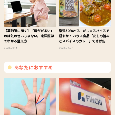
【薬剤師に聞く】「肩がだるい」
脂質50%オフ。だし×スパイスで
のは気のせいじゃない。東洋医学
軽やか！ ハウス食品「だしの旨み
でわかる整え方
とスパイスのカレー」でさば缶だ
しカレーを作ってみた #Omezaト
2026.05.14
2026.04.04
ーク
あなたにおすすめ