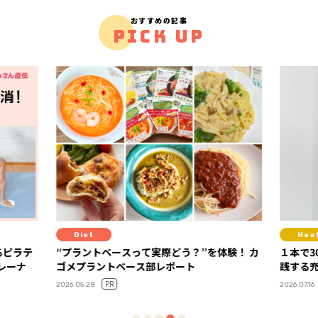
おすすめの記事
PICK UP
Healthcare
どう？”を体験！ カ
１本で30gのプロテイン！ 美姿勢コーチも実
ポート
践する充実の高たんぱくライフ
PR
2026.07.16