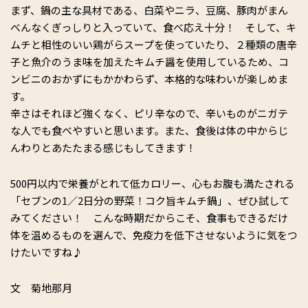
まず、鍋の主な具材である、白菜やニラ、豆腐、豚肉がまん
べんなくぎっしりと入っていて、食べ応え十分！ そして、キ
ムチと相性のいい鶏がらスープを使っていたり、２種類の唐辛
子と魚介のうま味を加えたキムチ醤を使用しているため、コ
ンビニのおかずにもかかわらず、本格的な味わいが楽しめま
す。
辛さはそれほど強くなく、ピリ辛なので、辛いものがニガテ
な人でも食べやすいと思います。また、食後は体の中からじ
んわりとあたたまる感じもしてきます！
500円以内で栄養がとれて低カロリー、心もお腹も満たされる
「セブンの1／2日分の野菜！コク旨キムチ鍋」、ぜひ試して
みてください！ こんな時期だからこそ、食事もできるだけ
体を温めるものを選んで、免疫力を低下させないように気をつ
けたいですね♪
文 菊地那月