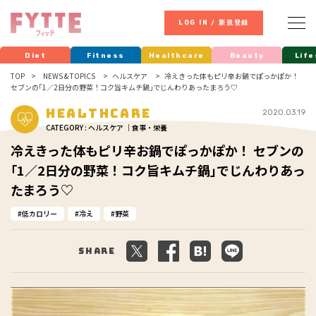
LOG IN / 新規登録
Diet
Fitness
Healthcare
Beauty
Life
TOP
NEWS & TOPICS
ヘルスケア
冷えきった体もピリ辛お鍋でぽっかぽか！
セブンの｢1／2日分の野菜！コク旨キムチ鍋｣でじんわりあったまろう♡
Healthcare
2020.03.19
CATEGORY : ヘルスケア ｜食事・栄養
冷えきった体もピリ辛お鍋でぽっかぽか！ セブンの
｢1／2日分の野菜！コク旨キムチ鍋｣でじんわりあっ
たまろう♡
低カロリー
冷え
野菜
Share