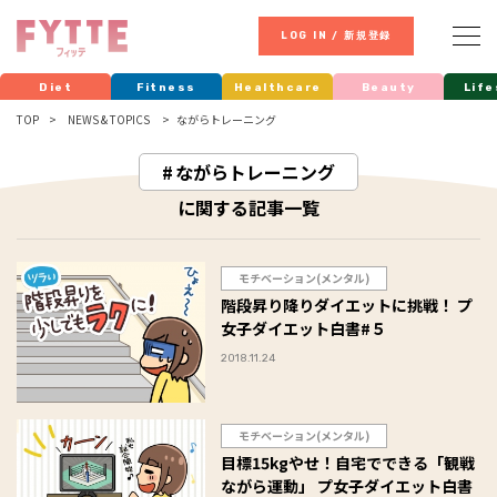
LOG IN / 新規登録
Diet
Fitness
Healthcare
Beauty
Life
TOP
NEWS & TOPICS
ながらトレーニング
ながらトレーニング
に関する記事一覧
モチベーション(メンタル)
階段昇り降りダイエットに挑戦！ プ
女子ダイエット白書#５
2018.11.24
モチベーション(メンタル)
目標15kgやせ！自宅でできる「観戦
ながら運動」 プ女子ダイエット白書