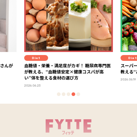
Diet
Diet
ーさんが
血糖値・栄養・満足度がカギ！ 糖尿病専門医
スーパ
が教える、“血糖値安定×健康コスパが高
教える
い”体を整える食材の選び方
2026.06.19
2026.06.23