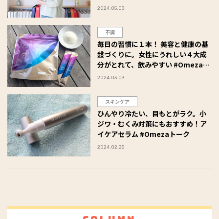
小林ひろ美さん流「メリハリ美容の
2024.05.03
コツ」Vol.1～
不調
毎日の習慣に１本！ 美容と健康の基
盤づくりに。女性にうれしい４大成
分がとれて、飲みやすい #Omezaト
ーク
2024.03.03
スキンケア
ひんやり冷たい、目もとがラク。小
ジワ・むくみ対策にもおすすめ！ア
イケアセラム #Omezaトーク
2024.02.25