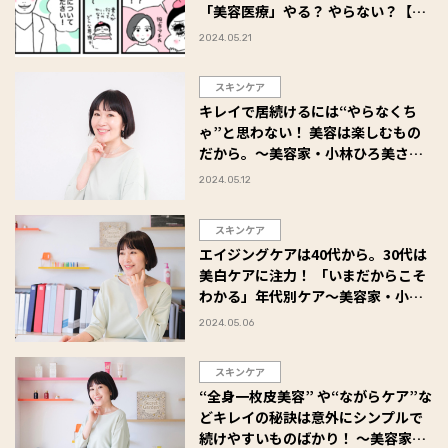
「美容医療」やる？ やらない？【前
編】
2024.05.21
スキンケア
キレイで居続けるには“やらなくち
ゃ”と思わない！ 美容は楽しむもの
だから。～美容家・小林ひろ美さん
流「メリハリ美容のコツ」Vol.3～
2024.05.12
スキンケア
エイジングケアは40代から。30代は
美白ケアに注力！ 「いまだからこそ
わかる」年代別ケア～美容家・小林
ひろ美さん流「メリハリ美容のコ
2024.05.06
ツ」Vol.2～
スキンケア
“全身一枚皮美容” や“ながらケア”な
どキレイの秘訣は意外にシンプルで
続けやすいものばかり！ ～美容家・