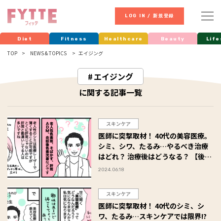
LOG IN / 新規登録
Diet
Fitness
Healthcare
Beauty
Life
TOP
NEWS & TOPICS
エイジング
エイジング
に関する記事一覧
スキンケア
医師に突撃取材！ 40代の美容医療。
シミ、シワ、たるみ…やるべき治療
はどれ？ 治療後はどうなる？ 【後
編】
2024.06.18
スキンケア
医師に突撃取材！ 40代のシミ、シ
ワ、たるみ…スキンケアでは限界!?