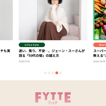
Lifestyle
Diet
ーチも実
迷い、焦り、不安…。ジェーン・スーさんが
スーパ
語る「50代の壁」の越え方
教える
2025.11.14
2026.06.19