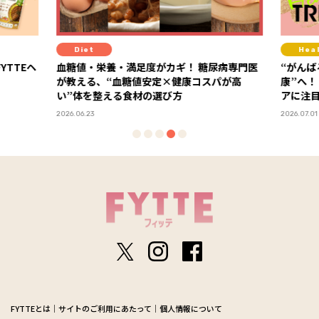
Diet
Hea
YTTEヘ
血糖値・栄養・満足度がカギ！ 糖尿病専門医
“がんば
が教える、“血糖値安定×健康コスパが高
康”へ！
い”体を整える食材の選び方
アに注
2026.06.23
2026.07.01
FYTTEとは
サイトのご利用にあたって
個人情報について