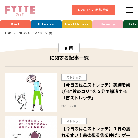
LOG IN / 新規登録
Diet
Fitness
Healthcare
Beauty
Life
TOP
NEWS & TOPICS
首
首
に関する記事一覧
ストレッチ
【今日のねこストレッチ】美胸を妨
げる“首のコリ”を５分で解消する
「首ストレッチ」
2018.09.11
ストレッチ
【今日のねこストレッチ】１日の疲
れをオフ！首の後ろ側を伸ばすポー