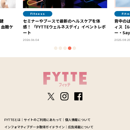
Fitness
Fit
健
セミナーやブースで最新のヘルスケアを体
背中の
・血糖ケ
感！ 「FYTTEウェルネスデイ」イベントレポ
ィス【G
ート
ー・Say
2026.06.04
2025.08.2
FYTTEとは
サイトのご利用にあたって
個人情報について
インフォマティブデータ取得ガイドライン
広告掲載について