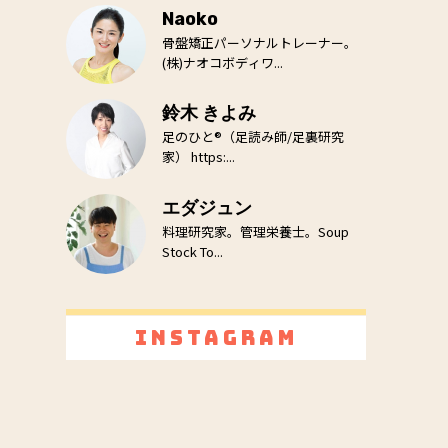
Naoko
骨盤矯正パーソナルトレーナー。
(株)ナオコボディワ...
鈴木 きよみ
足のひと®（足読み師/足裏研究
家） https:...
エダジュン
料理研究家。管理栄養士。Soup
Stock To...
Instagram