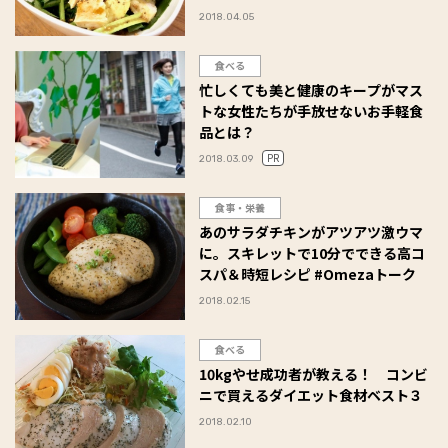
2018.04.05
食べる
忙しくても美と健康のキープがマス
トな女性たちが手放せないお手軽食
品とは？
PR
2018.03.09
食事・栄養
あのサラダチキンがアツアツ激ウマ
に。スキレットで10分でできる高コ
スパ＆時短レシピ #Omezaトーク
2018.02.15
食べる
10kgやせ成功者が教える！ コンビ
ニで買えるダイエット食材ベスト３
2018.02.10