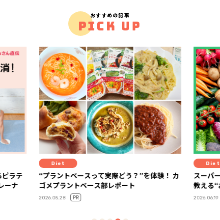
おすすめの記事
PICK UP
Diet
Diet
るピラテ
“プラントベースって実際どう？”を体験！ カ
スーパ
トレーナ
ゴメプラントベース部レポート
教える
PR
2026.05.28
2026.06.19