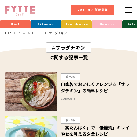
LOG IN / 新規登録
Diet
Fitness
Healthcare
Beauty
Life
TOP
NEWS & TOPICS
サラダチキン
サラダチキン
に関する記事一覧
食べる
自家製でおいしくアレンジ☆「サラ
ダチキン」の簡単レシピ
2019.05.13
食べる
「高たんぱく」で「低糖質」キレイ
やせを叶える夕食レシピ