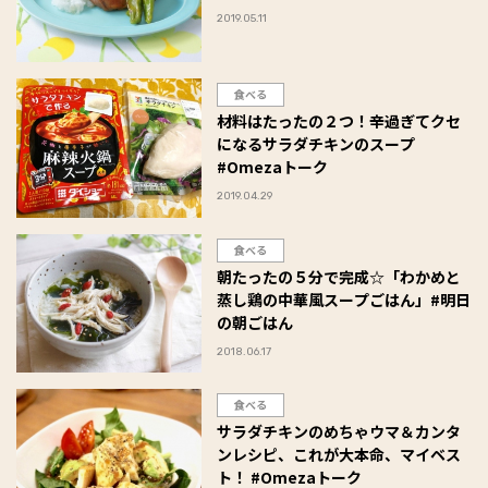
2019.05.11
食べる
材料はたったの２つ！辛過ぎてクセ
になるサラダチキンのスープ
#Omezaトーク
2019.04.29
食べる
朝たったの５分で完成☆「わかめと
蒸し鶏の中華風スープごはん」#明日
の朝ごはん
2018.06.17
食べる
サラダチキンのめちゃウマ＆カンタ
ンレシピ、これが大本命、マイベス
ト！ #Omezaトーク