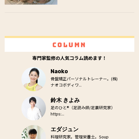
Column
専門家監修の人気コラム読めます！
Naoko
骨盤矯正パーソナルトレーナー。(株)
ナオコボディワ...
鈴木 きよみ
足のひと®（足読み師/足裏研究家）
https:...
エダジュン
料理研究家。管理栄養士。Soup