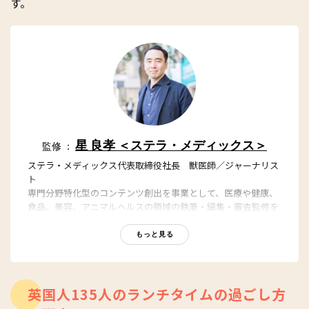
す。
星 良孝 ＜ステラ・メディックス＞
監修 ：
ステラ・メディックス代表取締役社長 獣医師／ジャーナリス
ト
専門分野特化型のコンテンツ創出を事業として、医療や健康、
食品、美容、アニマルヘルスの領域の執筆・編集・審査監修を
担っている。東京大学農学部獣医学課程を卒業後、日本経済新
聞社グループの日経BP社において「日経メディカル」「日経バ
もっと見る
イオテク」「日経ビジネス」の編集者、記者を務めた後、医療
ポータルサイト最大手のエムスリーなどを経て、2017年に会社
設立。YouTubeステラチャンネルでもヘルスケアの話題を発
信。
英国人135人のランチタイムの過ごし方
YouTube：
https://youtube.com/@stellach