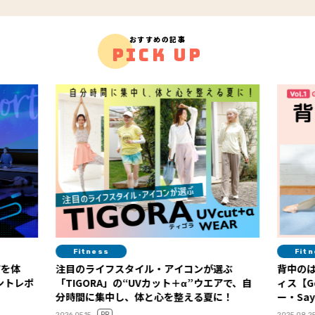
おすすめの記事
PICK UP
Fitness
ンが選ぶ
背中のはみ肉解消！ 紙皿１枚でできるピラテ
１
α”ウエアで、自
ィス【Google本社エグゼクティブトレーナ
る夏に！
ー・Sayaさん直伝】 Vol.１
ー