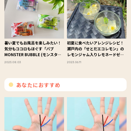
暑い夏でもお風呂を楽しみたい！
初夏に食べたいアレンジレシピ！
気分もココロもほぐす「バブ
瀬戸内の「せとだエコレモン」の
MONSTER BUBBLE (モンスター
レモンジャム入りレモネードゼリ
バブル)」シリーズ #Omezaトー
ー #Omezaトーク
2023.08.03
2023.06.11
ク
あなたにおすすめ