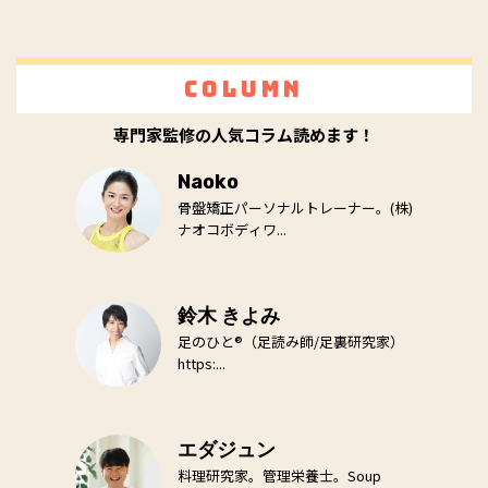
Column
専門家監修の人気コラム読めます！
Naoko
骨盤矯正パーソナルトレーナー。(株)
ナオコボディワ...
鈴木 きよみ
足のひと®（足読み師/足裏研究家）
https:...
エダジュン
料理研究家。管理栄養士。Soup