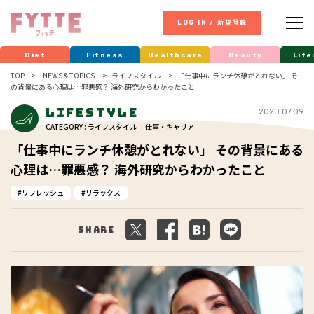
LOG IN / 新規登録
Diet
Fitness
Healthcare
Beauty
Life
TOP
NEWS & TOPICS
ライフスタイル
「仕事中にランチ休憩がとれない」 そ
の背景にある心理は…罪悪感？ 海外研究からわかったこと
Lifestyle
2020.07.09
CATEGORY : ライフスタイル ｜仕事・キャリア
「仕事中にランチ休憩がとれない」 その背景にある
心理は…罪悪感？ 海外研究からわかったこと
リフレッシュ
リラックス
Share