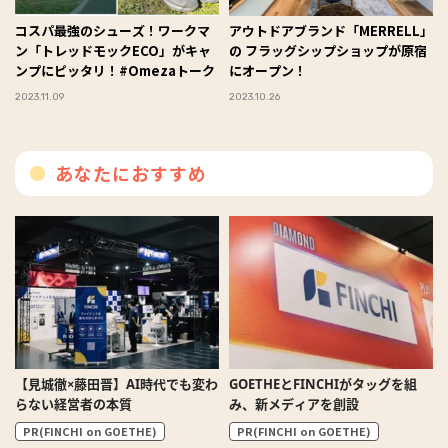
コスパ最強のシューズ！ワークマ
アウトドアブランド「MERRELL」
ン「トレッドモックECO」がキャ
の フラッグシップショップが原宿
ンプにピッタリ！#Omezaトーク
にオープン！
2023.11.09
2023.10.26
あなたにおすすめ
【見城徹×藤田晋】AI時代でも変わ
GOETHEとFINCHIがタッグを組
らない経営者の本質
み、新メディアを創設
PR(FINCHI on GOETHE)
PR(FINCHI on GOETHE)