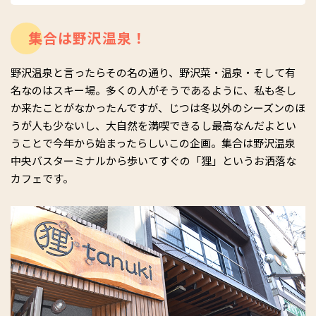
・twitter：
https://twitter.com/rika_yahara
・Facebook：
https://www.facebook.com/yahararika/
集合は野沢温泉！
・YouTube：
https://www.youtube.com/channel/UCXV3gK3hst4L-
mF-7VNy3og
野沢温泉と言ったらその名の通り、野沢菜・温泉・そして有
名なのはスキー場。多くの人がそうであるように、私も冬し
か来たことがなかったんですが、じつは冬以外のシーズンのほ
うが人も少ないし、大自然を満喫できるし最高なんだよとい
うことで今年から始まったらしいこの企画。集合は野沢温泉
中央バスターミナルから歩いてすぐの「狸」というお洒落な
カフェです。