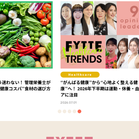
Healthcare
Fit
栄養士が
“がんばる健康”から“心地よく整える健
セミナ
の選び方
康”へ！ 2026年下半期は運動・休養・血糖ケ
感！ 「FYTTEウェルネスデイ」イベントレポ
アに注目
ート
2026.07.01
2026.06.0