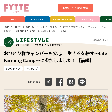
LOG IN / 新規登録
Diet
Fitness
Healthcare
Beauty
Life
TOP
NEWS & TOPICS
ライフスタイル
おひとり様キャンパーも安心！ 生きる
を耕す〜Life Farming Camp〜に参加しました！［前編］
Lifestyle
2020.11.29
CATEGORY : ライフスタイル ｜おでかけ
おひとり様キャンパーも安心！ 生きるを耕す〜Life
Farming Camp〜に参加しました！［前編］
アウトドア
キャンプ
Share