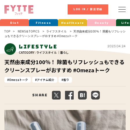
LOG IN / 新規登録
Diet
Fitness
Healthcare
Beauty
Life
TOP
NEWS & TOPICS
ライフスタイル
天然由来成分100％！ 除菌もリフレッシ
ュもできるクリーンスプレーがおすすめ #Omezaトーク
Lifestyle
2023.04.24
CATEGORY : ライフスタイル ｜暮らし
天然由来成分100％！ 除菌もリフレッシュもできる
クリーンスプレーがおすすめ #Omezaトーク
Omezaトーク
アイテム紹介
香り
Share