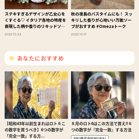
ステキすぎるデザインが乙女心を
秋の夜長のバスタイムにも！ スッ
くすぐる♡ イタリア各地の特産を
キリした香りが心地いい万能ソー
表現した柄や香りのリキッドソー
プがおすすめ #Omezaトーク
プ #Omezaトーク
2022.10.24
2022.10.17
あなたにおすすめ
【昭和43年以前生まれはロト６こ
８月のロト6はこの方法で買え!!６
の数字を買うべき】6つの数字が
つの数字が『完全一致』する方法
「完全一致」する方...
PR(株式会社MURA)