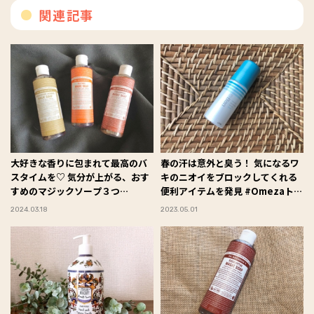
関連記事
大好きな香りに包まれて最高のバ
春の汗は意外と臭う！ 気になるワ
スタイムを♡ 気分が上がる、おす
キのニオイをブロックしてくれる
すめのマジックソープ３つ
便利アイテムを発見 #Omezaトー
#Omezaトーク
ク
2024.03.18
2023.05.01