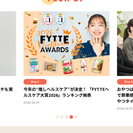
Diet
「FYTTEヘ
おやつはもうガマンしない！ 「ラカントS」
１杯
発表
で罪悪感ゼロの甘～い糖質オフスイーツでお
化し
やつタイム
ーア
PR
2026.06.10
2026.