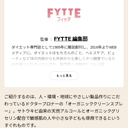
FYTTE 編集部
監修 ：
ダイエット専門誌として1989年に雑誌創刊し、2016年よりWEB
メディアに。ダイエットはもちろんのこと、ヘルスケア、ビュ
ーティなど体の内側からも外側からも美しくかつ健康でいるた
めの体づくりのノウハウを、専門家への取材とともに紹
介。“もっと、ずっと、ヘルシーな私”のキャッチフレーズとと
もに、編集部員も自らさまざまなヘルシーネタを日々お試し
もっと見る
中！
ご紹介するのは、人・環境・地球にやさしい製品作りにこだ
わっているドクターブロナーの「オーガニッククリーンスプレ
ー」。サトウキビ由来の天然アルコールとオーガニックグリ
セリン配合で敏感肌の人や小さな子どもも使用できるという
すぐれものです。