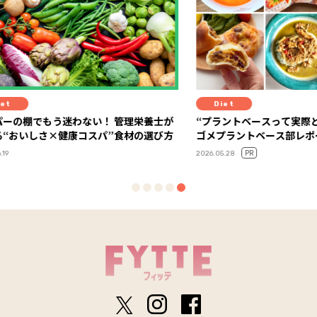
Diet
Life
栄養士が
“プラントベースって実際どう？”を体験！ カ
迷い、
の選び方
ゴメプラントベース部レポート
語る「5
PR
2026.05.28
2025.11.14