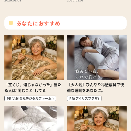
2020.03.08
2020.03.01
あなたにおすすめ
「宝くじ、運じゃなかった」当た
【大人気】ひんやり冷感寝具で快
る人は“同じこと”してる
適な睡眠をあなたに。
PR(合同会社デジタルファーム )
PR(アイリスプラザ)