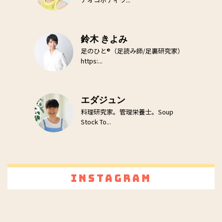
鈴木 きよみ
足のひと®（足読み師/足裏研究家）
https:...
エダジュン
料理研究家。管理栄養士。Soup
Stock To...
Instagram