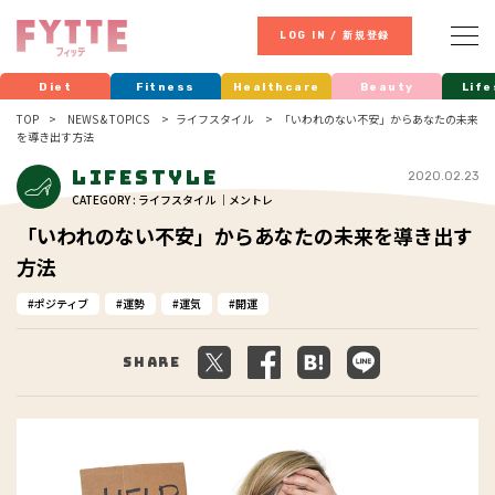
LOG IN / 新規登録
Diet
Fitness
Healthcare
Beauty
Life
TOP
NEWS & TOPICS
ライフスタイル
「いわれのない不安」からあなたの未来
を導き出す方法
Lifestyle
2020.02.23
CATEGORY : ライフスタイル ｜メントレ
「いわれのない不安」からあなたの未来を導き出す
方法
ポジティブ
運勢
運気
開運
Share