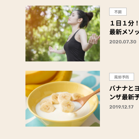
不調
１日１分
最新メソ
2020.07.30
風邪予防
バナナと
ンザ最新
2019.12.17