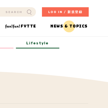
LOG IN / 新規登録
FYTTE
NEWS & TOPICS
y
Lifestyle