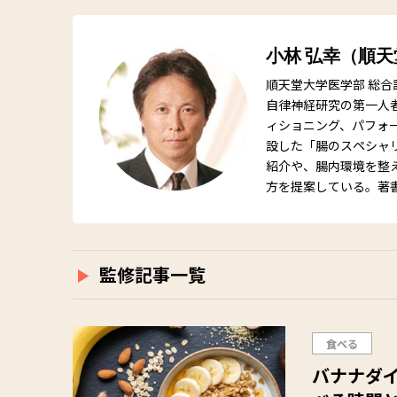
小林 弘幸（順
順天堂大学医学部 総合
自律神経研究の第一人
ィショニング、パフォ
設した「腸のスペシャ
紹介や、腸内環境を整
方を提案している。著
監修記事一覧
食べる
バナナダイ