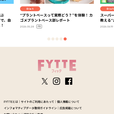
Diet
Diet
選ぶ
“プラントベースって実際どう？”を体験！ カ
スーパ
アで、自
ゴメプラントベース部レポート
教える
に！
PR
2026.05.28
2026.06.19
FYTTEとは
サイトのご利用にあたって
個人情報について
インフォマティブデータ取得ガイドライン
広告掲載について