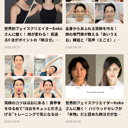
世界的フェイスクリエイターKoko
全身からあふれる笑顔を作る！
さんに聞く！ 顔が変わる！ 若返
顔の専門家が教える「あいうえ
る!! 舌がポイントの「顔ヨガ」基
お」練習と「笑声（えごえ）」ト
本メニュー３
レーニングを解説！
2023.08.27
2023.08.22
笑顔のコツはほおにある！ 肩甲骨
世界的フェイスクリエイターKoko
をゆるめて“ほおをキュッと引き上
さんに聞く！ ハリウッドセレブが
げる”トレーニングで気になるほう
「本物」だと認めた顔ヨガが生ま
れい線もスッキリ解消
れるまで
2023.08.18
2023.08.14