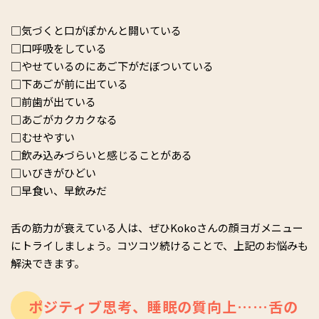
□気づくと口がぽかんと開いている
□口呼吸をしている
□やせているのにあご下がだぼついている
□下あごが前に出ている
□前歯が出ている
□あごがカクカクなる
□むせやすい
□飲み込みづらいと感じることがある
□いびきがひどい
□早食い、早飲みだ
舌の筋力が衰えている人は、ぜひKokoさんの顔ヨガメニュー
にトライしましょう。コツコツ続けることで、上記のお悩みも
解決できます。
ポジティブ思考、睡眠の質向上……舌の