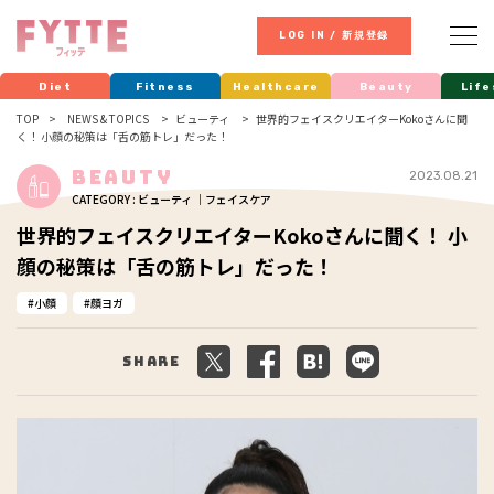
LOG IN / 新規登録
Diet
Fitness
Healthcare
Beauty
Life
TOP
NEWS & TOPICS
ビューティ
世界的フェイスクリエイターKokoさんに聞
く！ 小顔の秘策は「舌の筋トレ」だった！
Beauty
2023.08.21
CATEGORY : ビューティ ｜フェイスケア
世界的フェイスクリエイターKokoさんに聞く！ 小
顔の秘策は「舌の筋トレ」だった！
小顔
顔ヨガ
Share