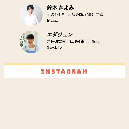
鈴木 きよみ
足のひと®（足読み師/足裏研究家）
https:...
エダジュン
料理研究家。管理栄養士。Soup
Stock To...
Instagram