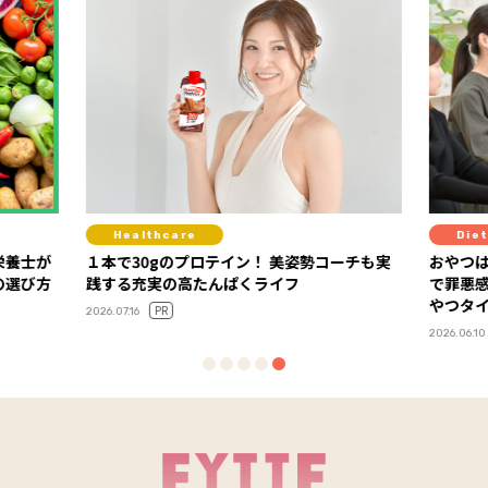
Healthcare
Diet
栄養士が
１本で30gのプロテイン！ 美姿勢コーチも実
おやつは
の選び方
践する充実の高たんぱくライフ
で罪悪
やつタ
PR
2026.07.16
2026.06.10