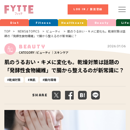
LOG IN / 新規登録
Diet
Fitness
Healthcare
Beauty
Life
TOP
NEWS & TOPICS
ビューティ
肌のうるおい・キメに変化も。乾燥対策は話
題の「発酵性食物繊維」で腸から整えるのが新常識に？
Beauty
2026.01.06
CATEGORY : ビューティ ｜スキンケア
肌のうるおい・キメに変化も。乾燥対策は話題の
「発酵性食物繊維」で腸から整えるのが新常識に？
乾燥対策
美肌
腸内環境
Share