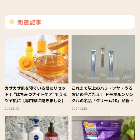
関連記事
カサカサ肌を寝ている間にリセッ
これまで以上のハリ・ツヤ・うる
ト！ “はちみつナイトケア”でうる
おいの手ごたえ！ ドモホルンリン
ツヤ肌に【専門家に聞きました】
クルの名品「クリーム20」が新コ
ラーゲンを配合しリニューアル！
2025.11.13
2024.12.14
#Omezaトーク