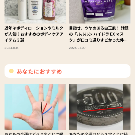
近年はボディローションやミルク
目指せ、ツヤのある白玉肌！ 話題
が人気!? おすすめのボディケアア
の「ルルルン ハイドラ EX マス
イテム３選
ク」が口コミ通りすごかった件
#Omezaトーク
2024.11.13
2024.04.27
あなたにおすすめ
あなたの金運はどう？宝くじに縁
あなたの金運はどう？宝くじに縁