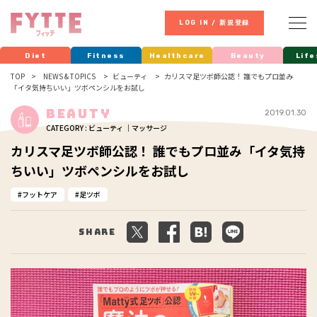
LOG IN / 新規登録
Diet
Fitness
Healthcare
Beauty
Life
TOP
NEWS & TOPICS
ビューティ
カリスマ足ツボ師公認！ 誰でもプロ並み
「イタ気持ちいい」ツボペンシルをお試し
Beauty
2019.01.30
CATEGORY : ビューティ ｜マッサージ
カリスマ足ツボ師公認！ 誰でもプロ並み「イタ気持
ちいい」ツボペンシルをお試し
フットケア
足ツボ
Share