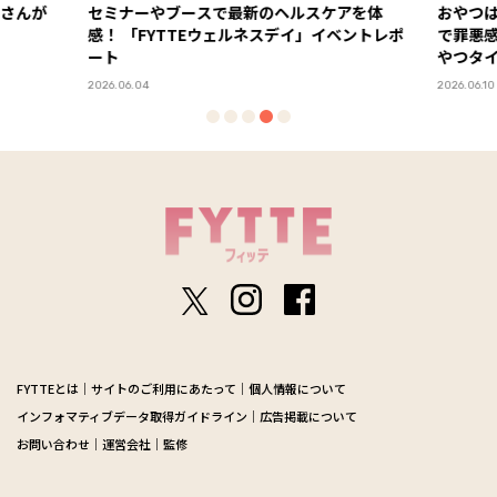
アを体
おやつはもうガマンしない！ 「ラカントS」
背中の
で罪悪感ゼロの甘～い糖質オフスイーツでお
ィス【G
やつタイム
ー・Say
PR
2026.06.10
2025.08.2
FYTTEとは
サイトのご利用にあたって
個人情報について
インフォマティブデータ取得ガイドライン
広告掲載について
お問い合わせ
運営会社
監修