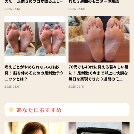
大切！ 足磨きのプロが語る正しい
れた３週間のモニター体験談
フットケア
2025.03.14
2025.03.08
考えごとがやめられない人は必
70代でも40代に見える若々しい足
見！ 脳を休めるための足刺激テク
に！ 足刺激で今まで以上に快調な
ニックとは？
毎日を実現できた３週間のモニタ
ー体験とは？
2025.03.01
2025.02.15
あなたにおすすめ