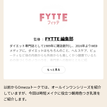
FYTTE 編集部
監修 ：
ダイエット専門誌として1989年に雑誌創刊し、2016年よりWEB
メディアに。ダイエットはもちろんのこと、ヘルスケア、ビュ
ーティなど体の内側からも外側からも美しくかつ健康でいるた
めの体づくりのノウハウを、専門家への取材とともに紹
介。“もっと、ずっと、ヘルシーな私”のキャッチフレーズとと
もに、編集部員も自らさまざまなヘルシーネタを日々お試し
もっと見る
中！
以前からOmezaトークでは、オールインワンシリーズを紹介
していますが、今回は時短メイクに役立つ朝用色つき乳液を
ご紹介します。