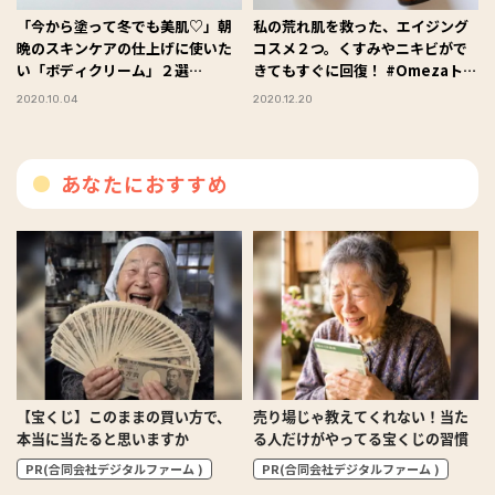
「今から塗って冬でも美肌♡」朝
私の荒れ肌を救った、エイジング
晩のスキンケアの仕上げに使いた
コスメ２つ。くすみやニキビがで
い「ボディクリーム」２選
きてもすぐに回復！ #Omezaトー
#Omezaトーク
ク
2020.10.04
2020.12.20
あなたにおすすめ
【宝くじ】このままの買い方で、
売り場じゃ教えてくれない！当た
本当に当たると思いますか
る人だけがやってる宝くじの習慣
PR(合同会社デジタルファーム )
PR(合同会社デジタルファーム )