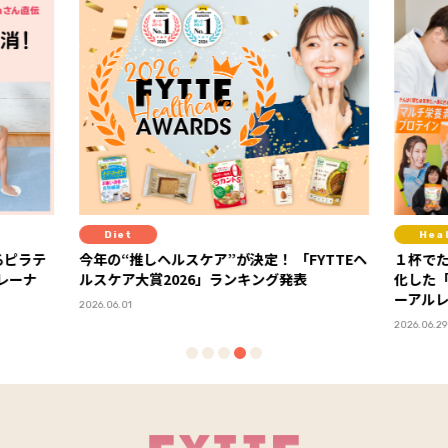
Healthcare
ルスケア”が決定！ 「FYTTEヘ
１杯でたんぱく質も栄養素も！ 読
026」ランキング発表
化した「ディアナチュラアクティブ
ーアルレポート
PR
2026.06.29