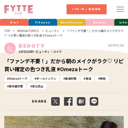
LOG IN / 新規登録
Diet
Fitness
Healthcare
Beauty
Life
TOP
NEWS & TOPICS
ビューティ
「ファンデ不要！」だから朝のメイクがラク
♡ リピ買い確定の色つき乳液 #Omezaトーク
Beauty
2019.11.03
CATEGORY : ビューティ ｜メイク
「ファンデ不要！」だから朝のメイクがラク♡ リピ
買い確定の色つき乳液 #Omezaトーク
Omezaトーク
オールインワン
乾燥対策
保湿
時短
紫外線対策
老化防止
Share