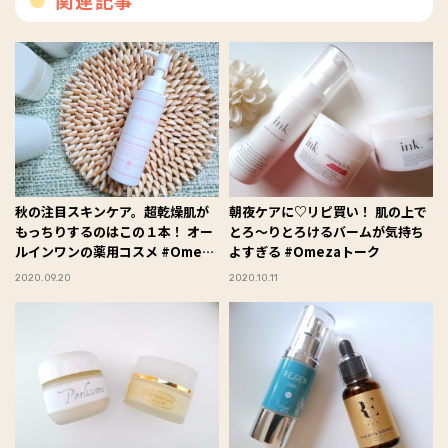
関連記事
秋の注目スキンケア。超乾燥肌が
朝夜ケアに♡リピ買い！ 肌の上で
もっちりするのはこの１本！ オー
とろ〜りとろけるバームが気持ち
ルインワンの薬用コスメ #Omeza
よすぎる #Omezaトーク
トーク
2020.09.20
2020.10.11