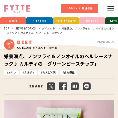
LOG IN / 新規登録
Diet
Fitness
Healthcare
Beauty
Life
TOP
NEWS & TOPICS
ダイエット
栄養満点、ノンフライ＆ノンオイルのヘルシ
ースナック♪ カルディの「グリーンピースチップ」
Diet
2020.05.29
CATEGORY : ダイエット ｜食べる
栄養満点、ノンフライ＆ノンオイルのヘルシースナ
ック♪ カルディの「グリーンピースチップ」
おやつ
カルディ
たんぱく質
食物繊維
Share