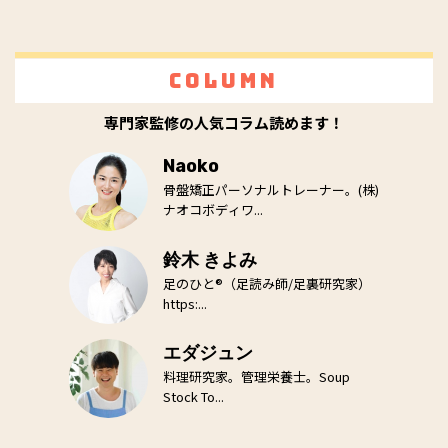
Column
専門家監修の人気コラム読めます！
Naoko
骨盤矯正パーソナルトレーナー。(株)
ナオコボディワ...
鈴木 きよみ
足のひと®（足読み師/足裏研究家）
https:...
エダジュン
料理研究家。管理栄養士。Soup
Stock To...