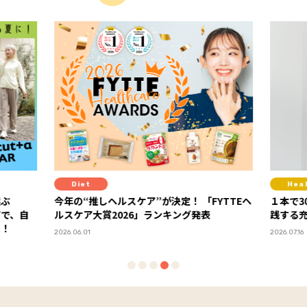
Diet
Heal
ぶ
今年の“推しヘルスケア”が決定！ 「FYTTEヘ
１本で3
アで、自
ルスケア大賞2026」ランキング発表
践する充
！
2026.06.01
2026.07.16