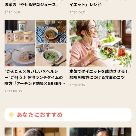
考案の「やせる野菜ジュース」
イエット」レシピ
2020.06.19
2020.06.16
“かんたん×おいしい×ヘルシ
本気でダイエットを成功させる！
ー”が叶う♪ 在宅ランチタイムの
酸味を味方につける食事のコツ
味方『アーモンド効果×GREEN
2018.03.15
SPOON』レシピをコミュニティ
2022.08.30
メンバー＆編集部員がお試し！
あなたにおすすめ