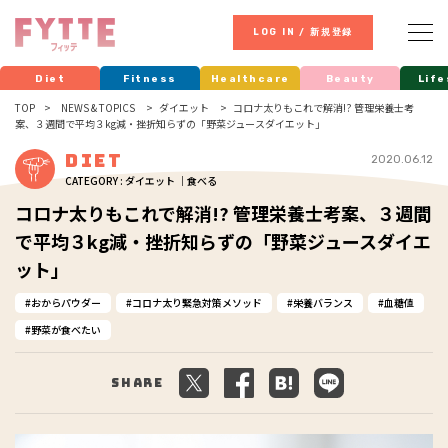
LOG IN / 新規登録
Diet
Fitness
Healthcare
Beauty
Life
TOP
NEWS & TOPICS
ダイエット
コロナ太りもこれで解消!? 管理栄養士考
案、３週間で平均３kg減・挫折知らずの「野菜ジュースダイエット」
Diet
2020.06.12
CATEGORY : ダイエット ｜食べる
コロナ太りもこれで解消!? 管理栄養士考案、３週間
で平均３kg減・挫折知らずの「野菜ジュースダイエ
ット」
おからパウダー
コロナ太り緊急対策メソッド
栄養バランス
血糖値
野菜が食べたい
Share