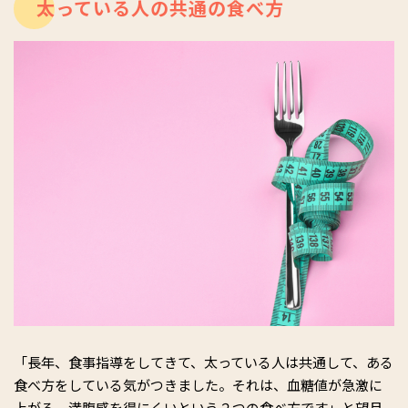
養顧問などを務め、幅広く活動。TVをはじめ各種メディアに出
太っている人の共通の食べ方
演。著作に『管理栄養士と医師が認めた 疲れ即とり酢もやし健
康法』(アスコム)などがある。
「長年、食事指導をしてきて、太っている人は共通して、ある
食べ方をしている気がつきました。それは、血糖値が急激に
上がる、満腹感を得にくいという２つの食べ方です」と望月