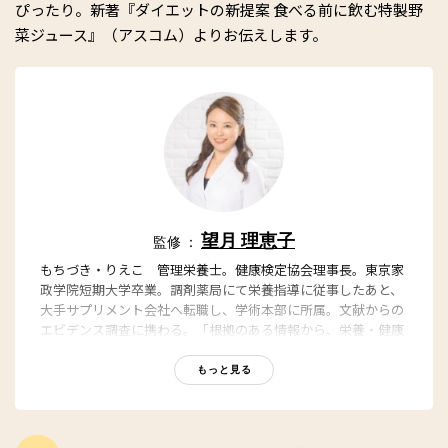
ぴったり。新著『ダイエットの新提案 食べる前に飲む特製野
菜ジュース』（アスコム）よりお伝えします。
望月 理恵子
監修 ：
もちづき・りえこ 管理栄養士。健康検定協会理事長。東京家
政学院短期大学卒業。調剤薬局にて栄養指導に従事したあと、
大手サプリメント会社へ転職し、学術本部に所属。文献からの
エビデンス調査に携わる。「根拠のある情報から、栄養・健康
をサポートする」ことを目的とした株式会社Luceを立ち上げ、
代表取締役に就任。さまざまな分析に基づく、本当に健康効果
もっと見る
のある食事提案、レシピ開発には定評があり、プライベートジ
ム「RIZAP」の立ち上げの際の栄養監修や服部栄養専門学校特
別講師、山野美容芸術短期大学講師、小田原銀座クリニック栄