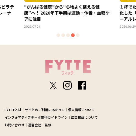
る健
１杯でたんぱく質も栄養素も！ 読者の声で進
セミナ
・血糖ケ
化した「ディアナチュラアクティブ」リニュ
感！ 「FYTTEウェルネスデイ」イベントレポ
ーアルレポート
ート
PR
2026.06.29
2026.06.0
FYTTEとは
サイトのご利用にあたって
個人情報について
インフォマティブデータ取得ガイドライン
広告掲載について
お問い合わせ
運営会社
監修