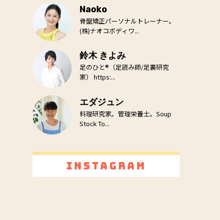
Naoko
骨盤矯正パーソナルトレーナー。
(株)ナオコボディワ...
鈴木 きよみ
足のひと®（足読み師/足裏研究
家） https:...
エダジュン
料理研究家。管理栄養士。Soup
Stock To...
Instagram