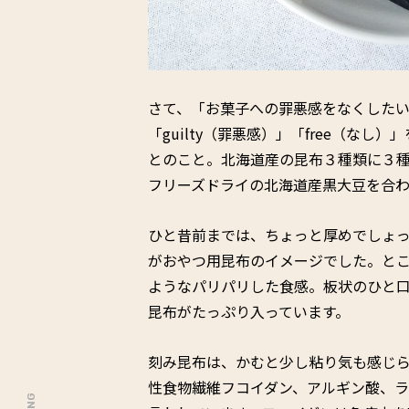
さて、「お菓子への罪悪感をなくした
「guilty（罪悪感）」「free（な
とのこと。北海道産の昆布３種類に３
フリーズドライの北海道産黒大豆を合
ひと昔前までは、ちょっと厚めでしょ
がおやつ用昆布のイメージでした。と
ようなパリパリした食感。板状のひと
昆布がたっぷり入っています。
刻み昆布は、かむと少し粘り気も感じ
性食物繊維フコイダン、アルギン酸、