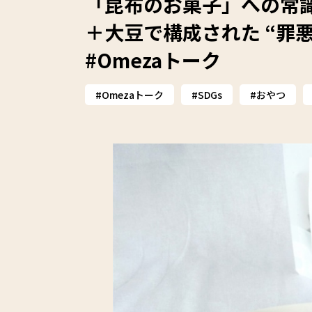
「昆布のお菓子」への常
＋大豆で構成された “罪
#Omezaトーク
Omezaトーク
SDGs
おやつ