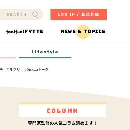
LOG IN / 新規登録
FYTTE
NEWS & TOPICS
y
Lifestyle
ギルフリ」 #Omezaトーク
Column
専門家監修の人気コラム読めます！