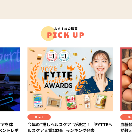
おすすめの記事
PICK UP
Diet
Diet
アを体
今年の“推しヘルスケア”が決定！ 「FYTTEヘ
血糖値
ルスケア大賞2026」ランキング発表
が教え