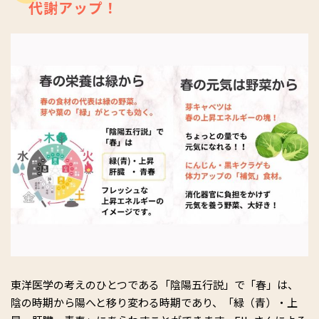
dgWhfJ9aNAbQ/
代謝アップ！
Instagram：
https://www.instagram.com/elly_bodymake_oriental/
東洋医学の考えのひとつである「陰陽五行説」で「春」は、
陰の時期から陽へと移り変わる時期であり、「緑（青）・上