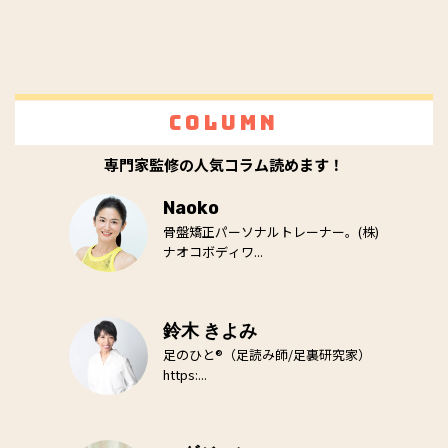
Column
専門家監修の人気コラム読めます！
Naoko
骨盤矯正パーソナルトレーナー。(株)
ナオコボディワ...
鈴木 きよみ
足のひと®（足読み師/足裏研究家）
https:...