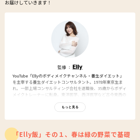
お届けしていきます！
Elly
監修 ：
YouTube「Ellyのボディメイクチャンネル・養生ダイエット」
を主宰する養生ダイエットコンサルタント。1978年東京生ま
れ。一部上場コンサルティング会社を退職後、35歳からボディ
メイクトレーナーに転身。東洋医学、西洋医学など古今東西の
あらゆる知識を融合させ、独自のダイエット法を発案。25年間
失敗続きだった自身に加え、どの方法もうまくいかなかった多
もっと見る
くの人を成功に導く。著書に『押すだけで勝手にやせる 7つの
老廃物ほぐし』（エムディエヌコーポレーション）がある。
YouTube：
「Elly飯」その１、春は緑の野菜で基礎
https://www.youtube.com/channel/UCZAiA9mv3m-