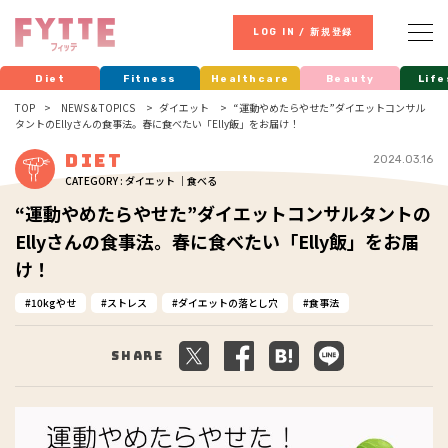
LOG IN / 新規登録
Diet
Fitness
Healthcare
Beauty
Life
TOP
NEWS & TOPICS
ダイエット
“運動やめたらやせた”ダイエットコンサル
タントのEllyさんの食事法。春に食べたい「Elly飯」をお届け！
Diet
2024.03.16
CATEGORY : ダイエット ｜食べる
“運動やめたらやせた”ダイエットコンサルタントの
Ellyさんの食事法。春に食べたい「Elly飯」をお届
け！
10kgやせ
ストレス
ダイエットの落とし穴
食事法
Share