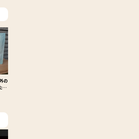
外の
たと
のレ