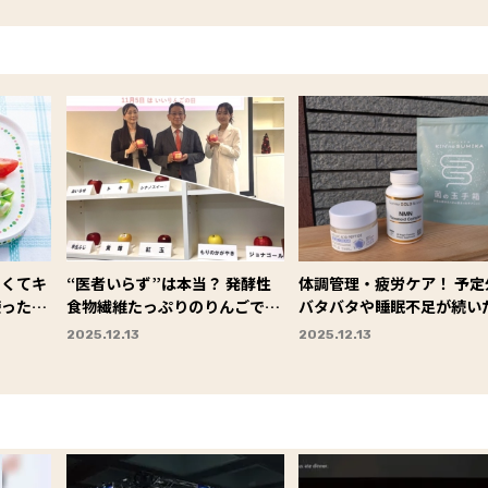
しくてキ
“医者いらず”は本当？ 発酵性
体調管理・疲労ケア！ 予定
使ったレ
食物繊維たっぷりのりんごで叶
バタバタや睡眠不足が続い
う、健康効果＆おいしさのヒミ
きに助けてもらった、本気
2025.12.13
2025.12.13
ツに迫る！
スキューアイテム３つ
#Omezaトーク