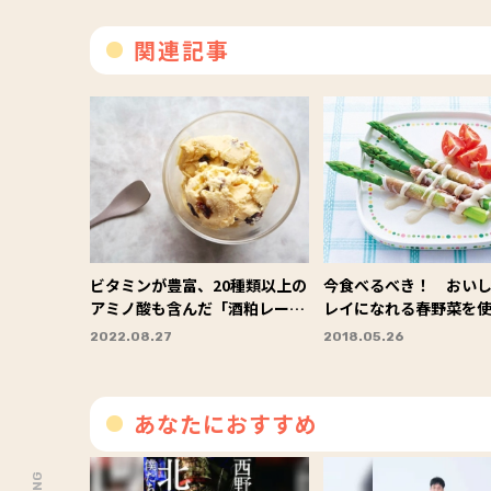
関連記事
ビタミンが豊富、20種類以上の
今食べるべき！ おい
アミノ酸も含んだ「酒粕レーズ
レイになれる春野菜を
ンアイス」レシピ
シピ３選
2022.08.27
2018.05.26
あなたにおすすめ