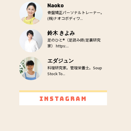
Naoko
骨盤矯正パーソナルトレーナー。
(株)ナオコボディワ...
鈴木 きよみ
足のひと®（足読み師/足裏研究
家） https:...
エダジュン
料理研究家。管理栄養士。Soup
Stock To...
Instagram