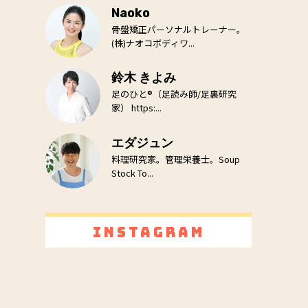
Naoko
骨盤矯正パーソナルトレーナー。
(株)ナオコボディワ...
鈴木 きよみ
足のひと®（足読み師/足裏研究
家） https:...
エダジュン
料理研究家。管理栄養士。Soup
Stock To...
Instagram