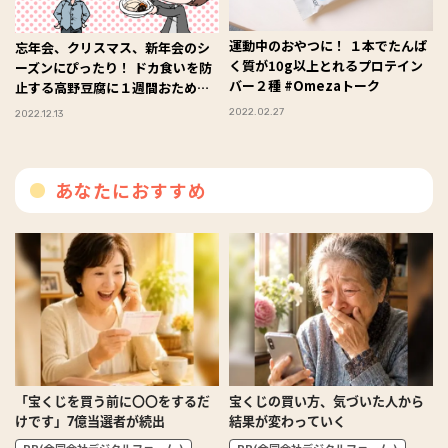
運動中のおやつに！ １本でたんぱ
忘年会、クリスマス、新年会のシ
く質が10g以上とれるプロテイン
ーズンにぴったり！ ドカ食いを防
バー２種 #Omezaトーク
止する高野豆腐に１週間おため
し！ 【オトナのゆるビューティラ
2022.02.27
2022.12.13
イフ】
あなたにおすすめ
「宝くじを買う前に〇〇をするだ
宝くじの買い方、気づいた人から
けです」7億当選者が続出
結果が変わっていく
PR(合同会社デジタルファーム )
PR(合同会社デジタルファーム )