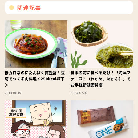
関連記事
低カロなのにたんぱく質豊富！豆
食事の前に食べるだけ！「海藻フ
腐でつくる肉料理＜250kcal以下
ァースト（わかめ、めかぶ）」で
＞
お手軽新健康習慣
2018.08.16
2024.07.30