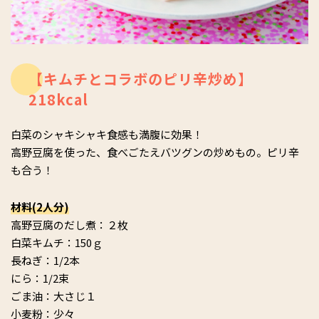
【キムチとコラボのピリ辛炒め】
218kcal
白菜のシャキシャキ食感も満腹に効果！
高野豆腐を使った、食べごたえバツグンの炒めもの。ピリ辛
も合う！
材料(2人分)
高野豆腐のだし煮：２枚
白菜キムチ：150ｇ
長ねぎ：1/2本
にら：1/2束
ごま油：大さじ１
小麦粉：少々