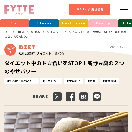
LOG IN / 新規登録
Diet
Fitness
Healthcare
Beauty
Life
TOP
NEWS & TOPICS
ダイエット
ダイエット中のドカ食いをSTOP！高野豆腐
の２つのやせパワー
Diet
2019.05.22
CATEGORY : ダイエット ｜食べる
ダイエット中のドカ食いをSTOP！高野豆腐の２つ
のやせパワー
たんぱく質のとり方
低カロリー
大越郷子
豆腐
食物繊維
Share