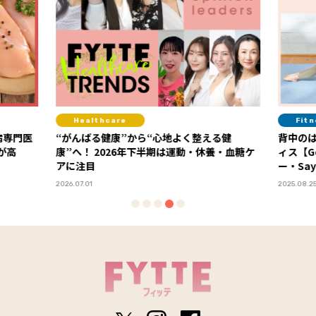
Fitness
ら“心地よく整える健
背中のはみ肉解消！ 紙皿１枚でできるピ
下半期は運動・休養・血糖ケ
ィス【Google本社エグゼクティブトレ
ー・Sayaさん直伝】 Vol.１
2025.08.25